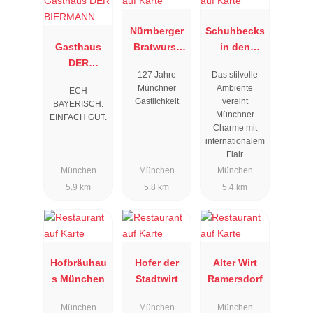
Nürnberger
Schuhbecks
Gasthaus
Bratwurst
in den
DER
Glöckl am
Südtiroler
127 Jahre
Das stilvolle
BIERMANN
Dom
Stuben
Münchner
Ambiente
ECH
Gastlichkeit
vereint
BAYERISCH.
Münchner
EINFACH GUT.
Charme mit
internationalem
Flair
München
München
München
5.9 km
5.8 km
5.4 km
Hofbräuhau
Hofer der
Alter Wirt
s München
Stadtwirt
Ramersdorf
München
München
München