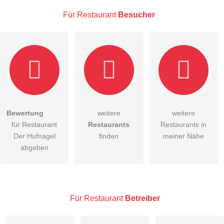
Für Restaurant
Besucher
E-Mail-Adresse (wird nicht veröffentlicht)
Bewertung
weitere
weitere
Hiermit akzeptiere ich die
AGB
.
für Restaurant
Restaurants
Restaurants in
Der Hufnagel
finden
meiner Nähe
Die
Datenschutzerklärung
habe ich zur Kenntnis genommen.
abgeben
öffentliche Frage stellen
Abbrechen
Hinweis:
Bitte beachten Sie, öffentliche Fragen sind
für alle
Besucher sichtbar
.
Für Restaurant
Betreiber
Klicken Sie hier um eine
individuelle Frage
an den
Restaurant-Eintrag zu stellen
.