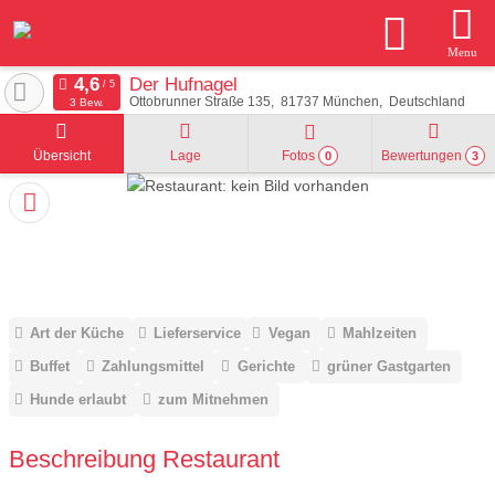
Menu
Der Hufnagel
Ottobrunner Straße 135
81737
München
Deutschland
3 Bew.
Übersicht
Lage
Fotos
Bewertungen
0
3
Art der Küche
Lieferservice
Vegan
Mahlzeiten
Buffet
Zahlungsmittel
Gerichte
grüner Gastgarten
Hunde erlaubt
zum Mitnehmen
Beschreibung Restaurant