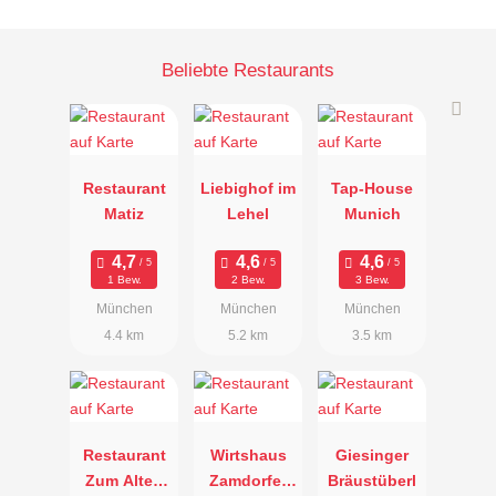
Beliebte Restaurants
Restaurant
Liebighof im
Tap-House
Matiz
Lehel
Munich
1 Bew.
2 Bew.
3 Bew.
München
München
München
4.4 km
5.2 km
3.5 km
Restaurant
Wirtshaus
Giesinger
Zum Alten
Zamdorfer
Bräustüberl