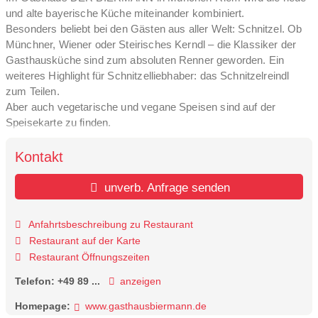
und alte bayerische Küche miteinander kombiniert.
Besonders beliebt bei den Gästen aus aller Welt: Schnitzel. Ob
Münchner, Wiener oder Steirisches Kerndl – die Klassiker der
Gasthausküche sind zum absoluten Renner geworden. Ein
weiteres Highlight für Schnitzelliebhaber: das Schnitzelreindl
zum Teilen.
Aber auch vegetarische und vegane Speisen sind auf der
Speisekarte zu finden.
echt bayerisch. einfach gut.
Kontakt
Das bedeutet: Kein Schnickschnack, sondern ehrliche und
authentische Gasthausküche mit Verstand, Leidenschaft, Spaß
unverb. Anfrage senden
am Kochen und guten Zutaten. Vor allem aber: Mit viel Freude an
der Bayerischen Küche.
Anfahrtsbeschreibung zu Restaurant
Das gibt’s nur hier: das hauseigene naturtrübe Kellerbier DER
Restaurant auf der Karte
BIERMANN.
Restaurant Öffnungszeiten
Auf der großzügigen Sonnenterrasse liegt windgeschützt der
ruhige Brunnenhof.
Telefon:
+49 89 ...
anzeigen
Auch Feiern und Feste lassen sich in den gemütlichen Stuben
Homepage:
www.gasthausbiermann.de
ausrichten. Ein professionelles Team berät herzlich und