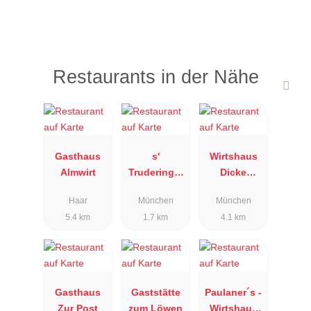
unkompliziert bei jedem Anlass.
Parkplätze stehen kostenlos zur Verfügung.
Das Team freut sich auf Ihren Besuch!
Restaurants in der Nähe
Gasthaus
s'
Wirtshaus
Almwirt
Truderinger
Dicke
Wirtshaus
Sophie -
Haar
München
München
München
5.4 km
1.7 km
4.1 km
Gasthaus
Gaststätte
Paulaner´s -
Zur Post
zum Löwen
Wirtshaus