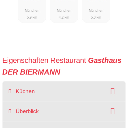
mit
München
München
München
Biergarten
5.9 km
4.2 km
5.0 km
Eigenschaften Restaurant
Gasthaus
DER BIERMANN
Küchen
Art der Küche:
deutsch
Überblick
Gerichte:
Antipasti
Desserts
Fisch
Hausmannskost
Lieferservice
zum Mitnehmen