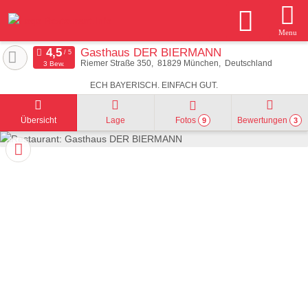
Menu
Gasthaus DER BIERMANN
Riemer Straße 350
81829
München
Deutschland
3 Bew.
ECH BAYERISCH. EINFACH GUT.
Übersicht
Lage
Fotos
Bewertungen
9
3