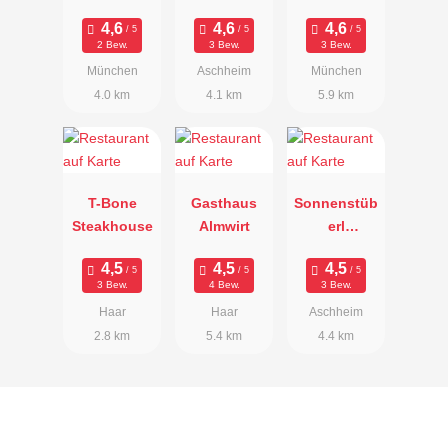
Biergarten
Schäfflerwirt
2 Bew.
3 Bew.
3 Bew.
München
Aschheim
München
4.0 km
4.1 km
5.9 km
T-Bone
Gasthaus
Sonnenstüb
Steakhouse
Almwirt
erl
Aschheim
3 Bew.
4 Bew.
3 Bew.
Haar
Haar
Aschheim
2.8 km
5.4 km
4.4 km