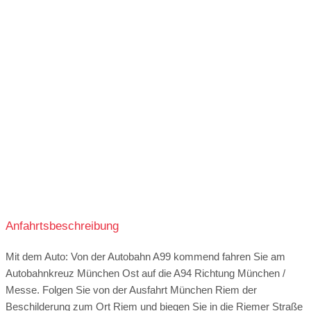
11:30-14:30
Zentrale Lichtsteuerung
Verdunkelung
17:00-21:30
Schallgedämmte Fenster und Türen
11:30-14:30
Sicheres und schnelles WLAN
17:00-21:30
11:30-14:30
17:00-21:30
Anfahrtsbeschreibung
Mit dem Auto: Von der Autobahn A99 kommend fahren Sie am
Autobahnkreuz München Ost auf die A94 Richtung München /
Messe. Folgen Sie von der Ausfahrt München Riem der
Beschilderung zum Ort Riem und biegen Sie in die Riemer Straße