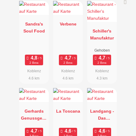
Sandra's
Verbene
Soul Food
Schiller's
Manufaktur
Gehoben
2 Bew.
2 Bew.
2 Bew.
Koblenz
Koblenz
Koblenz
4.6 km
4.6 km
4.3 km
Gerhards
La Toscana
Landgang -
Genussgese
Das
llschaft
Restaurant
im Fährhaus
3 Bew.
2 Bew.
2 Bew.