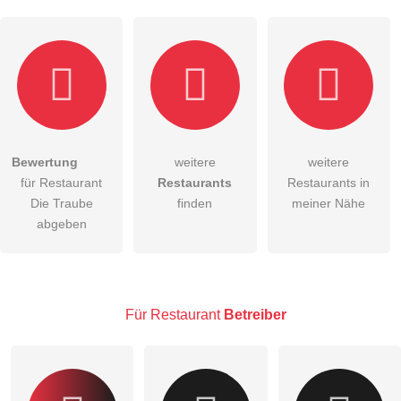
Bewertung
weitere
weitere
Hiermit akzeptiere ich die
AGB
.
für Restaurant
Restaurants
Restaurants in
Die Traube
finden
meiner Nähe
Die
Datenschutzerklärung
habe ich zur Kenntnis genommen.
abgeben
öffentliche Frage stellen
Abbrechen
Hinweis:
Bitte beachten Sie, öffentliche Fragen sind
für alle
Besucher sichtbar
.
Für Restaurant
Betreiber
Klicken Sie hier um eine
individuelle Frage
an den
Restaurant-Eintrag zu stellen
.