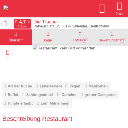
Menu
Die Traube
Rathausplatz 12
56179
Vallendar
Deutschland
3 Bew.
Übersicht
Lage
Fotos
Bewertungen
0
3
Art der Küche
Lieferservice
Vegan
Mahlzeiten
Buffet
Zahlungsmittel
Gerichte
grüner Gastgarten
Hunde erlaubt
zum Mitnehmen
Beschreibung Restaurant