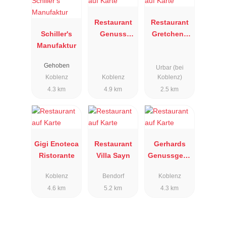
Restaurant
Restaurant
Schiller's
Genuss
Gretchens
Manufaktur
Werkstatt
Garten
Gehoben
Urbar (bei
Koblenz
Koblenz
Koblenz)
4.3 km
4.9 km
2.5 km
Gigi Enoteca
Restaurant
Gerhards
Ristorante
Villa Sayn
Genussgese
llschaft
Koblenz
Bendorf
Koblenz
4.6 km
5.2 km
4.3 km