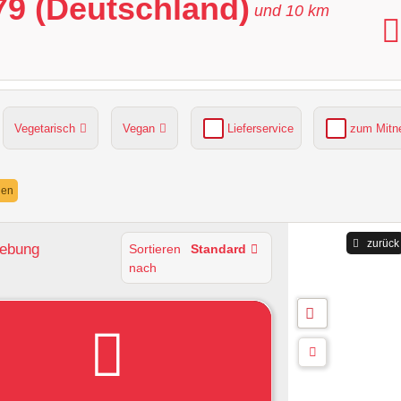
79 (Deutschland)
und
10
km
Vegetarisch
Vegan
Lieferservice
zum Mit
grüner Gastgarten
Parkplätze verfügbar
nen
zurück
gebung
Sortieren
Standard
nach