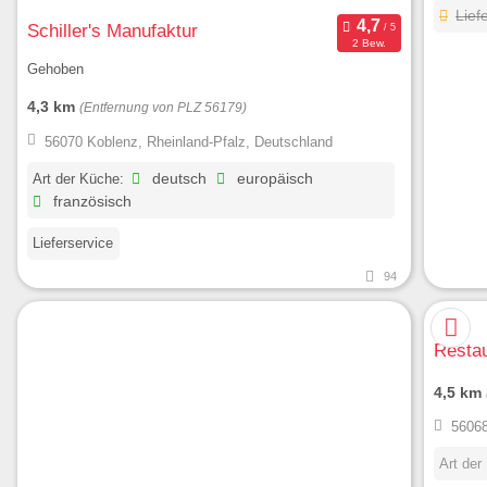
Lief
Schiller's Manufaktur
2 Bew.
Gehoben
4,3 km
(Entfernung von PLZ 56179)
56070 Koblenz, Rheinland-Pfalz, Deutschland
Art der Küche:
deutsch
europäisch
französisch
Lieferservice
94
Resta
4,5 km
56068
Art der