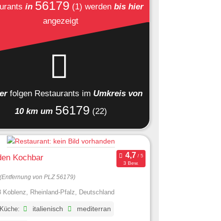
56179
urants
in
(1)
werden
bis hier
angezeigt
ier
folgen
Restaurants
im
Umkreis von
56179
10 km um
(22)
den Kochbar
3 Bew.
(Entfernung von PLZ 56179)
 Koblenz, Rheinland-Pfalz, Deutschland
 Küche:
italienisch
mediterran