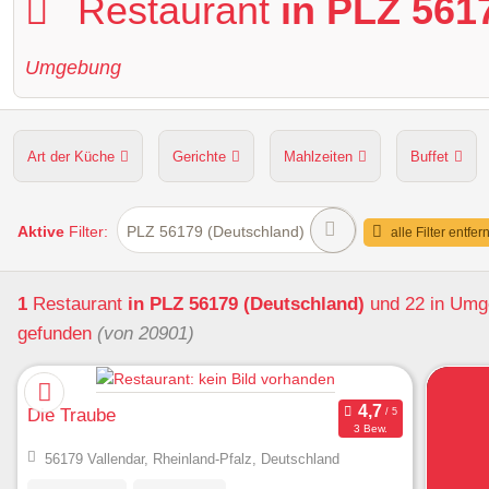
Restaurant
in PLZ 561
Umgebung
Art der Küche
Gerichte
Mahlzeiten
Buffet
Hunde erlaubt
Kapazität
Sitzplätze im Freien
Aktive
Filter:
PLZ 56179 (Deutschland)
alle Filter entfer
1
Restaurant
in PLZ 56179 (Deutschland)
und 22 in Um
gefunden
(von 20901)
Die Traube
3 Bew.
56179 Vallendar, Rheinland-Pfalz, Deutschland