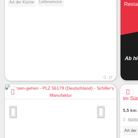
Lieferservice
Art der Küche
Resta
Ab h
17
im Sü
5,5 km
56068
Art der