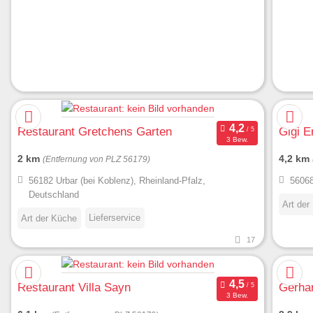
Restaurant Gretchens Garten
Gigi E
3 Bew.
2 km
4,2 km
(Entfernung von PLZ 56179)
56182 Urbar (bei Koblenz), Rheinland-Pfalz,
56068
Deutschland
Art der
Lieferservice
Art der Küche
17
Restaurant Villa Sayn
Gerha
3 Bew.