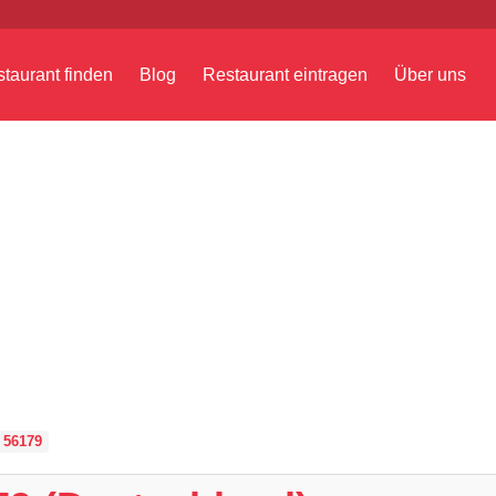
taurant finden
Blog
Restaurant eintragen
Über uns
 56179