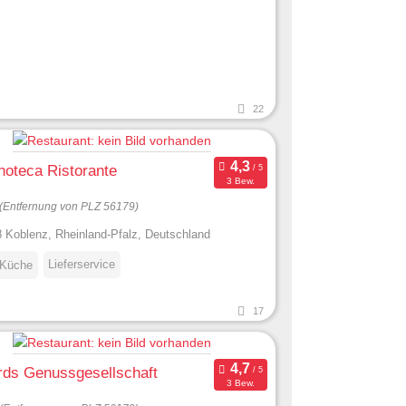
22
noteca Ristorante
3 Bew.
(Entfernung von PLZ 56179)
 Koblenz, Rheinland-Pfalz, Deutschland
Lieferservice
 Küche
17
rds Genussgesellschaft
3 Bew.