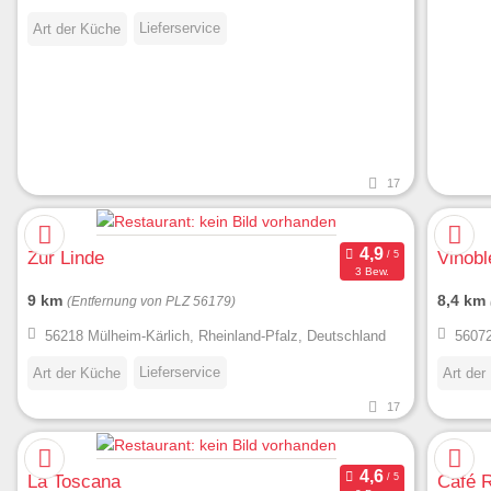
Lieferservice
Art der Küche
17
Zur Linde
Vinobl
3 Bew.
9 km
8,4 km
(Entfernung von PLZ 56179)
56218 Mülheim-Kärlich, Rheinland-Pfalz, Deutschland
56072
Lieferservice
Art der Küche
Art der
17
La Toscana
Café R