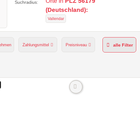
Orte in
PLZ 56179
Suchradius:
(Deutschland):
Vallendar
nehmen
Zahlungsmittel
Preisniveau
alle Filter