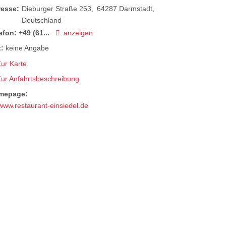
resse:
Dieburger Straße 263
64287
Darmstadt
Deutschland
efon:
+49 (61...
anzeigen
:
keine Angabe
ur Karte
Zur Anfahrtsbeschreibung
mepage:
www.restaurant-einsiedel.de