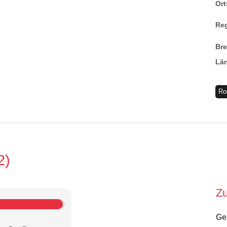
Ort
Re
Br
Lä
Ro
2
Z
Ge