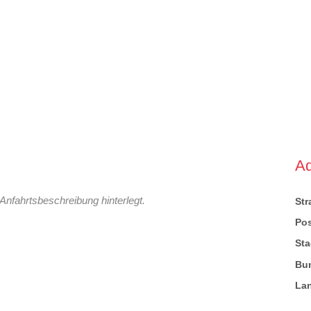
A
Anfahrtsbeschreibung hinterlegt.
St
Pos
Sta
Bu
La