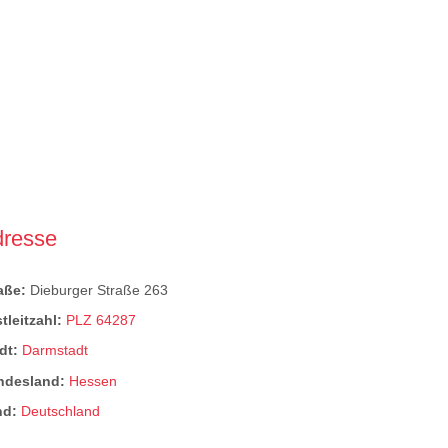
dresse
raße:
Dieburger Straße 263
tleitzahl:
PLZ 64287
dt:
Darmstadt
ndesland:
Hessen
nd:
Deutschland