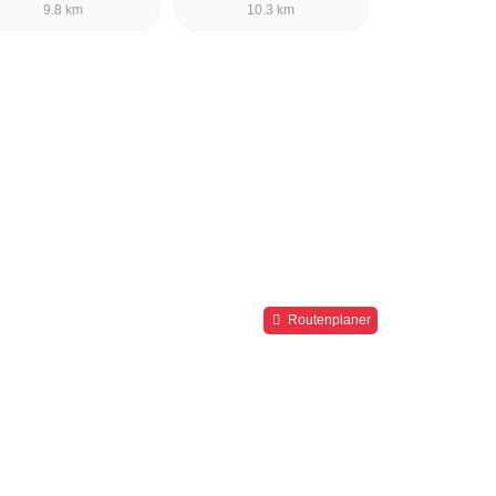
9.8 km
10.3 km
Routenplaner