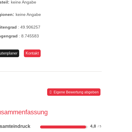
steil:
keine Angabe
gionen:
keine Angabe
eitengrad
:
49.906257
ngengrad
:
8.745583
utenplaner
Kontakt
Eigene Bewertung abgeben
usammenfassung
samteindruck
4,8