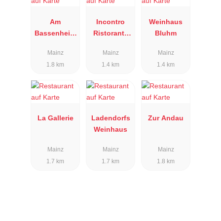
Am
Incontro
Weinhaus
Bassenheim
Ristorante
Bluhm
er Hof
Enoteca
Mainz
Mainz
Mainz
1.8 km
1.4 km
1.4 km
La Gallerie
Ladendorfs
Zur Andau
Weinhaus
Mainz
Mainz
Mainz
1.7 km
1.7 km
1.8 km