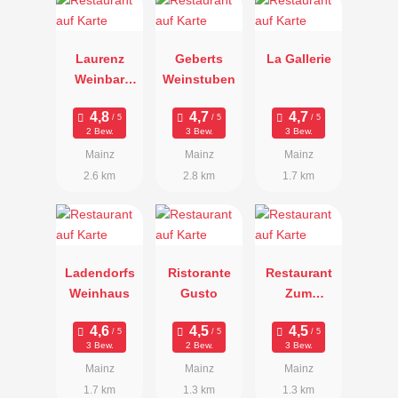
Laurenz
Geberts
La Gallerie
Weinbar
Weinstuben
Restaurant
Vinothek
2 Bew.
3 Bew.
3 Bew.
Mainz
Mainz
Mainz
2.6 km
2.8 km
1.7 km
Ladendorfs
Ristorante
Restaurant
Weinhaus
Gusto
Zum
Goldstein
3 Bew.
2 Bew.
3 Bew.
Mainz
Mainz
Mainz
1.7 km
1.3 km
1.3 km