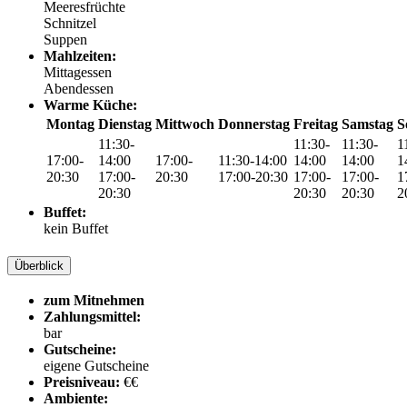
Meeresfrüchte
Schnitzel
Suppen
Mahlzeiten:
Mittagessen
Abendessen
Warme Küche:
Montag
Dienstag
Mittwoch
Donnerstag
Freitag
Samstag
S
11:30-
11:30-
11:30-
1
17:00-
14:00
17:00-
11:30-14:00
14:00
14:00
1
20:30
17:00-
20:30
17:00-20:30
17:00-
17:00-
1
20:30
20:30
20:30
2
Buffet:
kein Buffet
Überblick
zum Mitnehmen
Zahlungsmittel:
bar
Gutscheine:
eigene Gutscheine
Preisniveau:
€€
Ambiente: