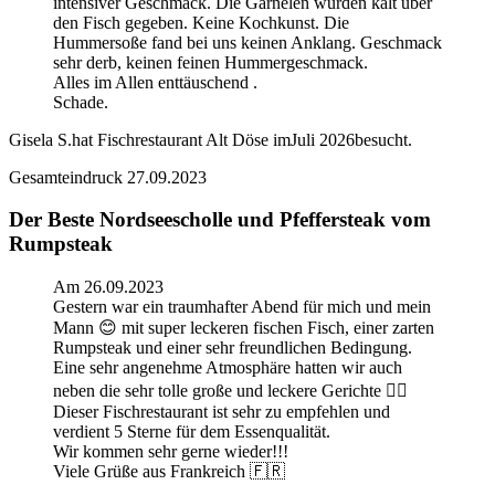
intensiver Geschmack. Die Garnelen wurden kalt über
den Fisch gegeben. Keine Kochkunst. Die
Hummersoße fand bei uns keinen Anklang. Geschmack
sehr derb, keinen feinen Hummergeschmack.
Alles im Allen enttäuschend .
Schade.
Gisela S.
hat Fischrestaurant Alt Döse im
Juli 2026
besucht.
Gesamteindruck
27.09.2023
Der Beste Nordseescholle und Pfeffersteak vom
Rumpsteak
Am 26.09.2023
Gestern war ein traumhafter Abend für mich und mein
Mann 😊 mit super leckeren fischen Fisch, einer zarten
Rumpsteak und einer sehr freundlichen Bedingung.
Eine sehr angenehme Atmosphäre hatten wir auch
neben die sehr tolle große und leckere Gerichte 👌🏻
Dieser Fischrestaurant ist sehr zu empfehlen und
verdient 5 Sterne für dem Essenqualität.
Wir kommen sehr gerne wieder!!!
Viele Grüße aus Frankreich 🇫🇷