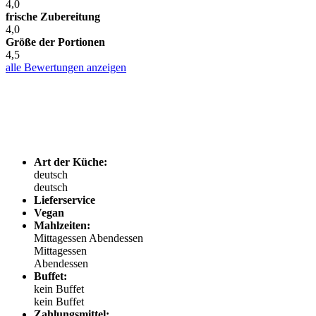
4,0
frische Zubereitung
4,0
Größe der Portionen
4,5
alle Bewertungen anzeigen
Art der Küche:
deutsch
deutsch
Lieferservice
Vegan
Mahlzeiten:
Mittagessen
Abendessen
Mittagessen
Abendessen
Buffet:
kein Buffet
kein Buffet
Zahlungsmittel: