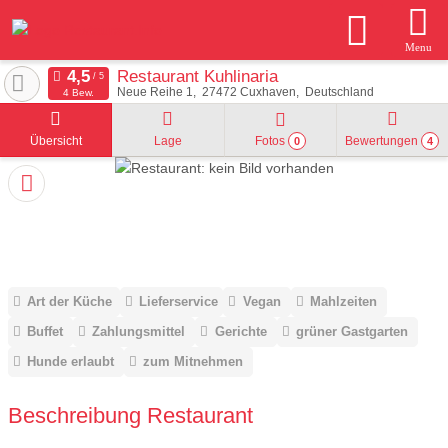
Menu
Restaurant Kuhlinaria
Neue Reihe 1
27472
Cuxhaven
Deutschland
4 Bew.
Übersicht
Lage
Fotos
Bewertungen
0
4
Art der Küche
Lieferservice
Vegan
Mahlzeiten
Buffet
Zahlungsmittel
Gerichte
grüner Gastgarten
Hunde erlaubt
zum Mitnehmen
Beschreibung Restaurant