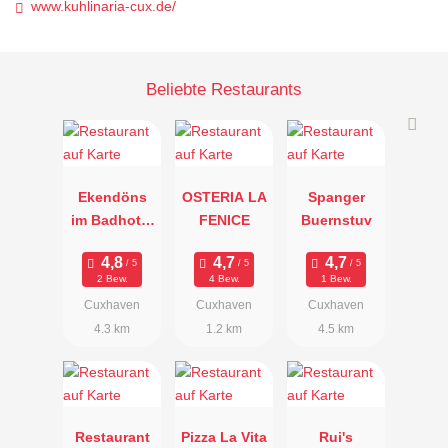
www.kuhlinaria-cux.de/
Beliebte Restaurants
Ekendöns
OSTERIA LA
Spanger
im Badhotel
FENICE
Buernstuv
Sternhagen
2 Bew.
4 Bew.
1 Bew.
Cuxhaven
Cuxhaven
Cuxhaven
4.3 km
1.2 km
4.5 km
Restaurant
Pizza La Vita
Rui's