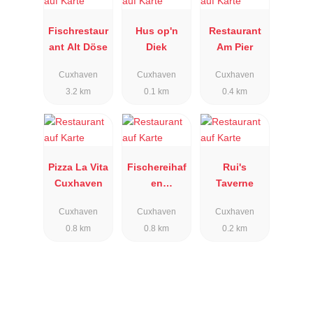
Fischrestaur
Hus op'n
Restaurant
ant Alt Döse
Diek
Am Pier
Cuxhaven
Cuxhaven
Cuxhaven
3.2 km
0.1 km
0.4 km
Pizza La Vita
Fischereihaf
Rui's
Cuxhaven
en
Taverne
Restaurant
Cuxhaven
Cuxhaven
Cuxhaven
& Lloyd´s
0.8 km
0.8 km
0.2 km