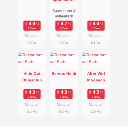
Restaurant
Super lecker &
& Tapas Bar
authentisch
München
1 Bew.
2 Bew.
3 Bew.
München
München
München
4.9 km
4.8 km
5.1 km
Hide Out
Servus Heidi
Alter Wirt
Bluesclub
Moosach
2 Bew.
3 Bew.
3 Bew.
München
München
München
5.5 km
6.8 km
2.9 km