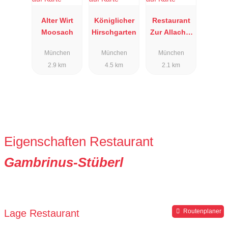
Alter Wirt
Königlicher
Restaurant
Moosach
Hirschgarten
Zur Allacher
Mühle
München
München
München
2.9 km
4.5 km
2.1 km
Eigenschaften Restaurant
Gambrinus-Stüberl
Lage Restaurant
Routenplaner