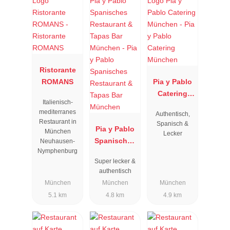
Ristorante
ROMANS
Pia y Pablo
Catering
Italienisch-
München
mediterranes
Authentisch,
Restaurant in
Spanisch &
Pia y Pablo
München
Lecker
Spanisches
Neuhausen-
Nymphenburg
Restaurant
Super lecker &
& Tapas Bar
authentisch
München
München
München
München
5.1 km
4.8 km
4.9 km