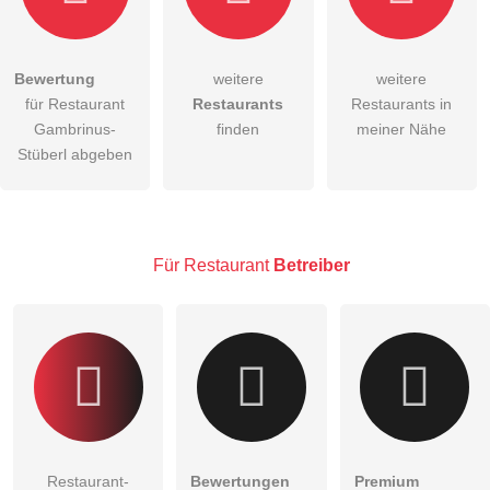
Bewertung
weitere
weitere
Hiermit akzeptiere ich die
AGB
.
für Restaurant
Restaurants
Restaurants in
Gambrinus-
finden
meiner Nähe
Die
Datenschutzerklärung
habe ich zur Kenntnis genommen.
Stüberl abgeben
öffentliche Frage stellen
Abbrechen
Hinweis:
Bitte beachten Sie, öffentliche Fragen sind
für alle
Besucher sichtbar
.
Für Restaurant
Betreiber
Klicken Sie hier um eine
individuelle Frage
an den
Restaurant-Eintrag zu stellen
.
Restaurant-
Bewertungen
Premium