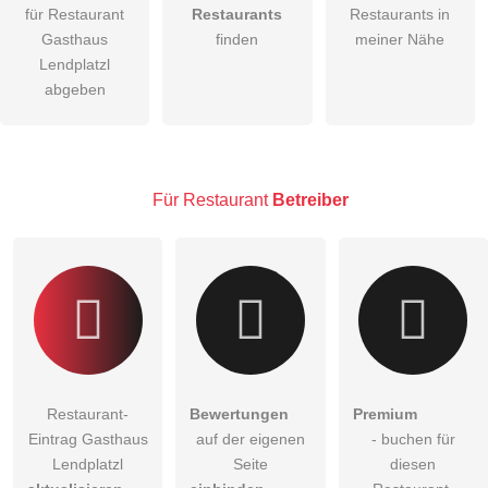
für Restaurant
Restaurants
Restaurants in
Gasthaus
finden
meiner Nähe
Die
Datenschutzerklärung
habe ich zur Kenntnis genommen.
Lendplatzl
abgeben
öffentliche Frage stellen
Abbrechen
Hinweis:
Bitte beachten Sie, öffentliche Fragen sind
für alle
Besucher sichtbar
.
Klicken Sie hier um eine
individuelle Frage
an den
Für Restaurant
Betreiber
Restaurant-Eintrag zu stellen
.
Restaurant-
Bewertungen
Premium
Eintrag Gasthaus
auf der eigenen
- buchen für
Lendplatzl
Seite
diesen