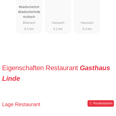
Badischer
#badischerhof
Hof
#badischerhofp
rinzbach
Biberach
Hausach
Hausach
8.5 km
9.1 km
8.4 km
Eigenschaften Restaurant
Gasthaus
Linde
Lage Restaurant
Routenplaner