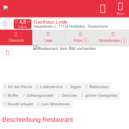
Menu
Gasthaus Linde
Hauptstraße 1
77716
Hofstetten
Deutschland
3 Bew.
Übersicht
Lage
Fotos
Bewertungen
0
3
Art der Küche
Lieferservice
Vegan
Mahlzeiten
Buffet
Zahlungsmittel
Gerichte
grüner Gastgarten
Hunde erlaubt
zum Mitnehmen
Beschreibung Restaurant