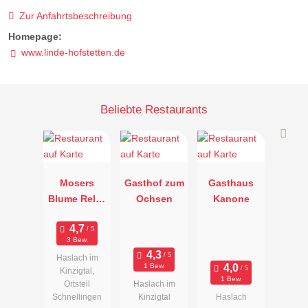
Zur Anfahrtsbeschreibung
Homepage:
www.linde-hofstetten.de
Beliebte Restaurants
Mosers
Gasthof zum
Gasthaus
Blume Relax
Ochsen
Kanone
& Genuss
Hotel
3 Bew.
Haslach im
1 Bew.
Kinzigtal,
1 Bew.
Ortsteil
Haslach im
Schnellingen
Kinzigtal
Haslach