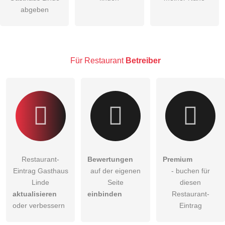
Die
Datenschutzerklärung
habe ich zur Kenntnis genommen.
abgeben
öffentliche Frage stellen
Abbrechen
Hinweis:
Bitte beachten Sie, öffentliche Fragen sind
für alle
Besucher sichtbar
.
Für Restaurant
Betreiber
Klicken Sie hier um eine
individuelle Frage
an den
Restaurant-Eintrag zu stellen
.
Restaurant-
Bewertungen
Premium
Eintrag Gasthaus
auf der eigenen
- buchen für
Linde
Seite
diesen
aktualisieren
einbinden
Restaurant-
oder verbessern
Eintrag