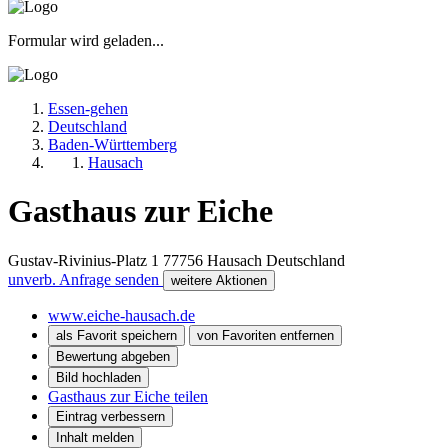
Formular wird geladen...
Essen-gehen
Deutschland
Baden-Württemberg
Hausach
Gasthaus zur Eiche
Gustav-Rivinius-Platz 1
77756
Hausach
Deutschland
unverb. Anfrage senden
weitere Aktionen
www.eiche-hausach.de
als Favorit speichern
von Favoriten entfernen
Bewertung abgeben
Bild hochladen
Gasthaus zur Eiche teilen
Eintrag verbessern
Inhalt melden