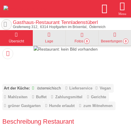
Menu
Gasthaus-Restaurant Tennladenstüberl
Grafenweg 312
6314
Hopfgarten im Brixental
Österreich
Übersicht
Lage
Fotos
Bewertungen
0
0
Art der Küche:
österreichisch
Lieferservice
Vegan
Mahlzeiten
Buffet
Zahlungsmittel
Gerichte
grüner Gastgarten
Hunde erlaubt
zum Mitnehmen
Beschreibung Restaurant