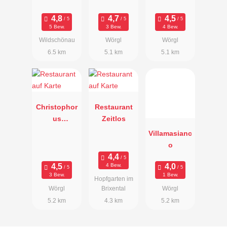
5 Bew.
3 Bew.
4 Bew.
Wildschönau
Wörgl
Wörgl
6.5 km
5.1 km
5.1 km
Christophor
Restaurant
us
Zeitlos
Restaurant
Villamasianc
o
4 Bew.
3 Bew.
1 Bew.
Hopfgarten im
Wörgl
Brixental
Wörgl
5.2 km
4.3 km
5.2 km