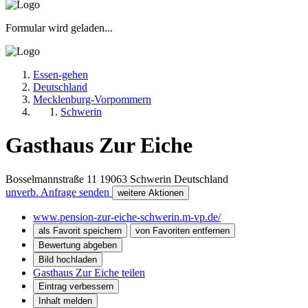
Formular wird geladen...
Essen-gehen
Deutschland
Mecklenburg-Vorpommern
Schwerin
Gasthaus Zur Eiche
Bosselmannstraße 11
19063
Schwerin
Deutschland
unverb. Anfrage senden
weitere Aktionen
www.pension-zur-eiche-schwerin.m-vp.de/
als Favorit speichern
von Favoriten entfernen
Bewertung abgeben
Bild hochladen
Gasthaus Zur Eiche teilen
Eintrag verbessern
Inhalt melden