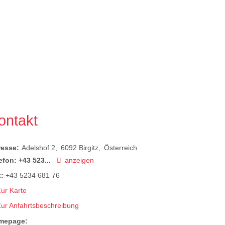
ontakt
resse:
Adelshof 2
6092
Birgitz
Österreich
efon:
+43 523...
anzeigen
:
+43 5234 681 76
ur Karte
Zur Anfahrtsbeschreibung
mepage: