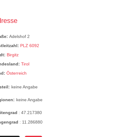
dresse
raße:
Adelshof 2
tleitzahl:
PLZ 6092
dt:
Birgitz
ndesland:
Tirol
nd:
Österreich
steil:
keine Angabe
gionen:
keine Angabe
eitengrad
:
47.217380
ngengrad
:
11.286880