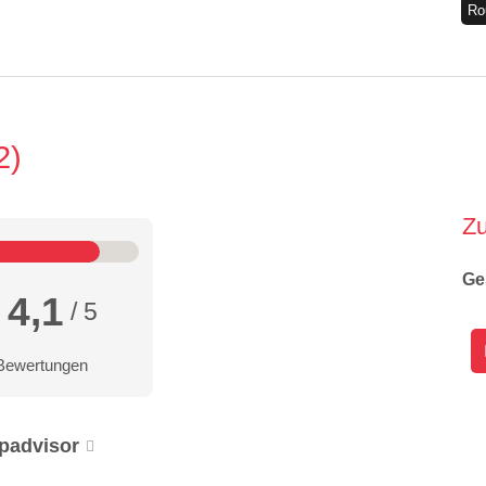
Ro
2
Z
Ge
4,1
/ 5
Bewertungen
ipadvisor