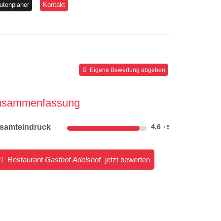
utenplaner
Kontakt
Eigene Bewertung abgeben
usammenfassung
samteindruck
4,6
Restaurant
Gasthof Adelshof
jetzt bewerten