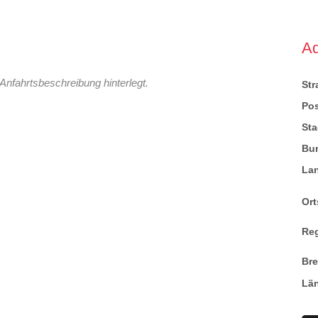
A
Anfahrtsbeschreibung hinterlegt.
St
Pos
Sta
Bu
La
Ort
Re
Br
Lä