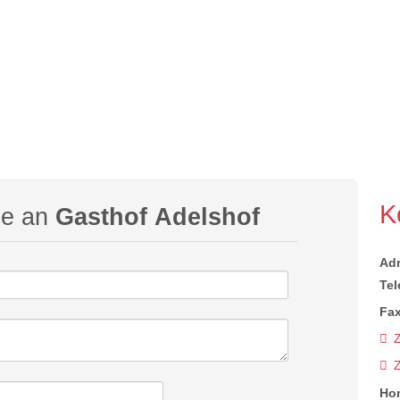
K
ge an
Gasthof Adelshof
Ad
Tel
Fax
Z
Ho