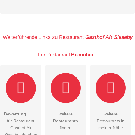
Vorname
Name
Weiterführende Links zu Restaurant
Gasthof Alt Sieseby
Für Restaurant
Besucher
E-Mail-Adresse (wird nicht veröffentlicht)
Bewertung
weitere
weitere
Hiermit akzeptiere ich die
AGB
.
für Restaurant
Restaurants
Restaurants in
Gasthof Alt
finden
meiner Nähe
Die
Datenschutzerklärung
habe ich zur Kenntnis genommen.
Sieseby abgeben