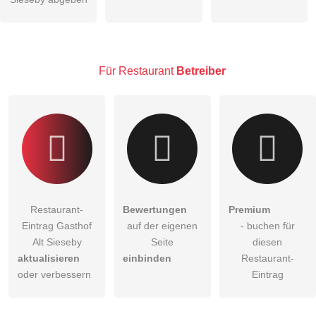
öffentliche Frage stellen
Abbrechen
Hinweis:
Bitte beachten Sie, öffentliche Fragen sind
für alle
Besucher sichtbar
.
Für Restaurant
Betreiber
Klicken Sie hier um eine
individuelle Frage
an den
Restaurant-Eintrag zu stellen
.
Restaurant-
Bewertungen
Premium
Eintrag Gasthof
auf der eigenen
- buchen für
Alt Sieseby
Seite
diesen
aktualisieren
einbinden
Restaurant-
oder verbessern
Eintrag