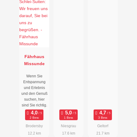
Fährhaus
Missunde
Wenn Sie
Entspannung
und Erlebnis
und den Genuß
suchen, hier
sind Sie richtig.
2 Bew.
1 Bew.
3 Bew.
Brodersby
Niesgrau
Geltorf
12.2 km
17.6 km
21.7 km