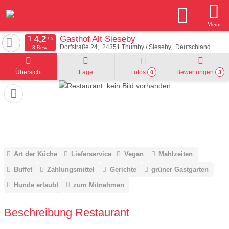
Menu
Gasthof Alt Sieseby
Dorfstraße 24
24351
Thumby / Sieseby
Deutschland
3 Bew.
Übersicht
Lage
Fotos
Bewertungen
0
3
Art der Küche
Lieferservice
Vegan
Mahlzeiten
Buffet
Zahlungsmittel
Gerichte
grüner Gastgarten
Hunde erlaubt
zum Mitnehmen
Beschreibung Restaurant