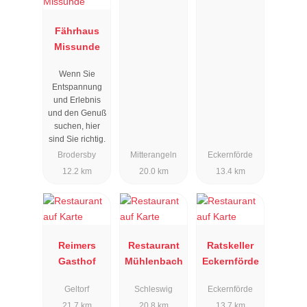
Fährhaus
Missunde
Wenn Sie
Entspannung
und Erlebnis
und den Genuß
suchen, hier
sind Sie richtig.
Brodersby
Mitterangeln
Eckernförde
12.2 km
20.0 km
13.4 km
Reimers
Restaurant
Ratskeller
Gasthof
Mühlenbach
Eckernförde
Geltorf
Schleswig
Eckernförde
21.7 km
20.8 km
13.7 km