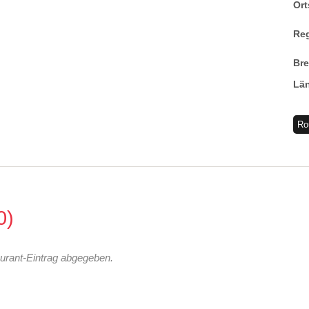
Ort
Re
Br
Lä
Ro
0
urant-Eintrag abgegeben.