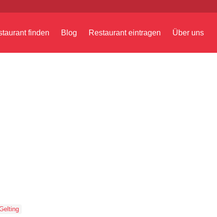
taurant finden
Blog
Restaurant eintragen
Über uns
Gelting