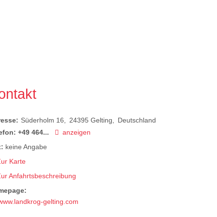
ontakt
resse:
Süderholm 16
24395
Gelting
Deutschland
efon:
+49 464...
anzeigen
:
keine Angabe
ur Karte
Zur Anfahrtsbeschreibung
mepage:
www.landkrog-gelting.com