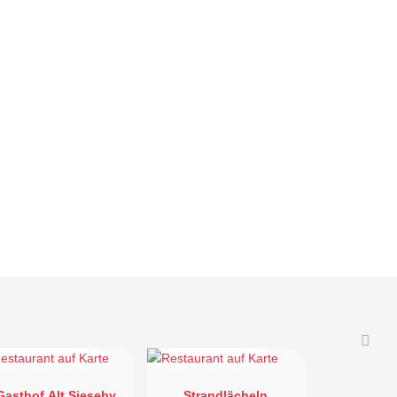
Gasthof Alt Sieseby
Strandlächeln