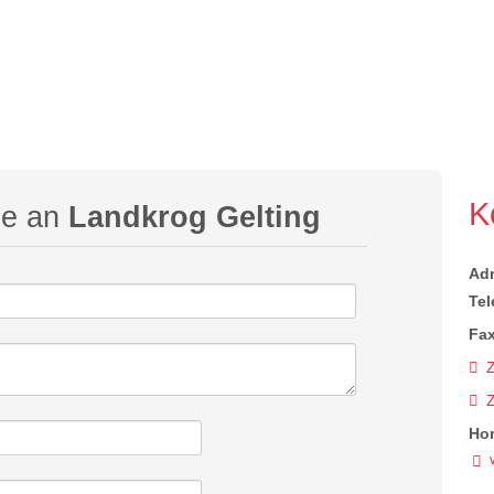
K
ge an
Landkrog Gelting
Ad
Tel
Fax
Z
Ho