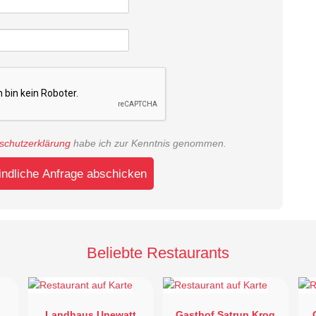
schutzerklärung
habe ich zur Kenntnis genommen.
indliche Anfrage abschicken
Beliebte Restaurants
Landhaus Unewatt
Gasthof Satrup Krog