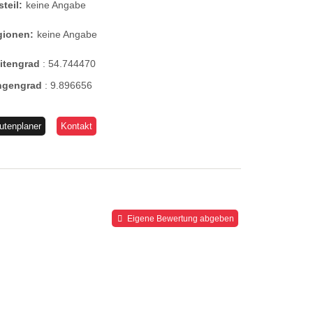
steil:
keine Angabe
gionen:
keine Angabe
eitengrad
:
54.744470
ngengrad
:
9.896656
utenplaner
Kontakt
Eigene Bewertung abgeben