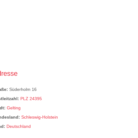
dresse
raße:
Süderholm 16
tleitzahl:
PLZ 24395
dt:
Gelting
ndesland:
Schleswig-Holstein
nd:
Deutschland