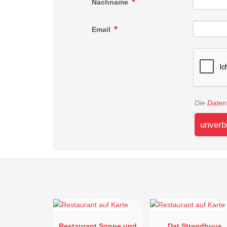
Nachname
Email
Die
Daten
unverb
Restaurant Sonne und
Dat Strandhuus