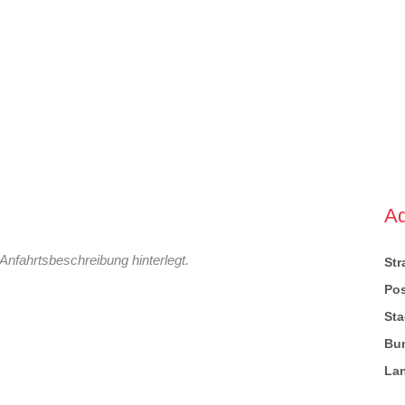
A
Anfahrtsbeschreibung hinterlegt.
St
Pos
Sta
Bu
La