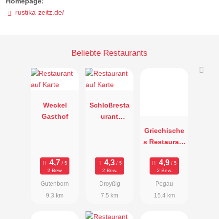
Homepage:
rustika-zeitz.de/
Beliebte Restaurants
Weckel
Schloßresta
Gasthof
urant
Droyßig
Griechische
s Restaurant
Syrtaki
2 Bew.
2 Bew.
2 Bew.
Gutenborn
Droyßig
Pegau
9.3 km
7.5 km
15.4 km