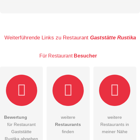
Vorname
Name
Weiterführende Links zu Restaurant
Gaststätte Rustika
Für Restaurant
Besucher
E-Mail-Adresse (wird nicht veröffentlicht)
Bewertung
weitere
weitere
Hiermit akzeptiere ich die
AGB
.
für Restaurant
Restaurants
Restaurants in
Gaststätte
finden
meiner Nähe
Die
Datenschutzerklärung
habe ich zur Kenntnis genommen.
Rustika abgeben