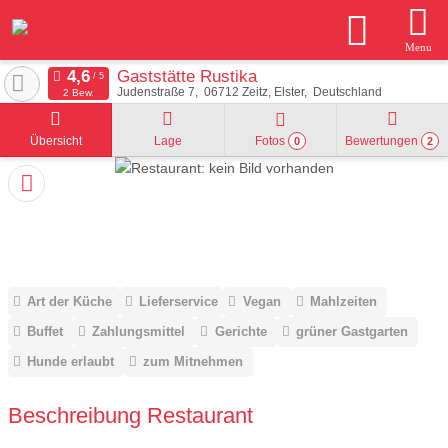
Menu
Gaststätte Rustika
Judenstraße 7
06712
Zeitz, Elster
Deutschland
2 Bew.
Übersicht
Lage
Fotos
Bewertungen
0
2
Art der Küche
Lieferservice
Vegan
Mahlzeiten
Buffet
Zahlungsmittel
Gerichte
grüner Gastgarten
Hunde erlaubt
zum Mitnehmen
Beschreibung Restaurant