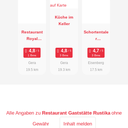
Küche im
Keller
Restaurant
Schortentale
Royal
r
Speiseresta
Kaminstube
urant
1 Bew.
3 Bew.
3 Bew.
Gera
Gera
Eisenberg
19.5 km
19.3 km
17.5 km
Alle Angaben zu
Restaurant Gaststätte Rustika
ohne
Gewähr
Inhalt melden