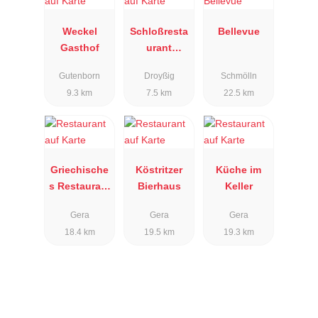
Weckel
Schloßresta
Bellevue
Gasthof
urant
Droyßig
Gutenborn
Droyßig
Schmölln
9.3 km
7.5 km
22.5 km
Griechische
Köstritzer
Küche im
s Restaurant
Bierhaus
Keller
Knossos
Gera
Gera
Gera
18.4 km
19.5 km
19.3 km