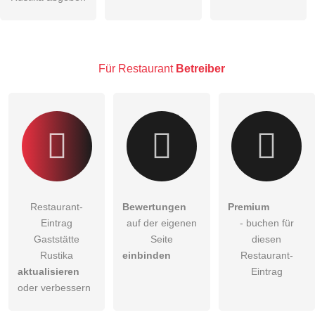
öffentliche Frage stellen
Abbrechen
Hinweis:
Bitte beachten Sie, öffentliche Fragen sind
für alle
Besucher sichtbar
.
Für Restaurant
Betreiber
Klicken Sie hier um eine
individuelle Frage
an den
Restaurant-Eintrag zu stellen
.
Restaurant-
Bewertungen
Premium
Eintrag
auf der eigenen
- buchen für
Gaststätte
Seite
diesen
Rustika
einbinden
Restaurant-
aktualisieren
Eintrag
oder verbessern