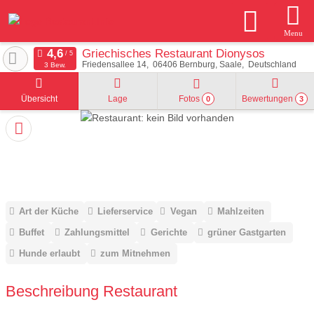
Menu
Griechisches Restaurant Dionysos
Friedensallee 14
06406
Bernburg, Saale
Deutschland
3 Bew.
Übersicht
Lage
Fotos
Bewertungen
0
3
Art der Küche
Lieferservice
Vegan
Mahlzeiten
Buffet
Zahlungsmittel
Gerichte
grüner Gastgarten
Hunde erlaubt
zum Mitnehmen
Beschreibung Restaurant