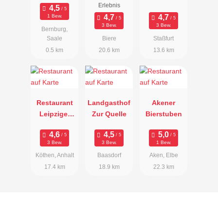
Lisa
Erlebnis
1 Bew.
3 Bew.
3 Bew.
Bernburg,
Saale
Biere
Staßfurt
0.5 km
20.6 km
13.6 km
Restaurant
Landgasthof
Akener
Leipziger
Zur Quelle
Bierstuben
Eck
3 Bew.
3 Bew.
1 Bew.
Köthen, Anhalt
Baasdorf
Aken, Elbe
17.4 km
18.9 km
22.3 km