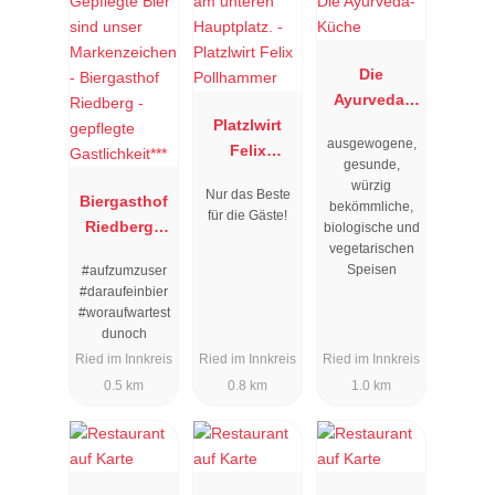
Die
Ayurveda-
Platzlwirt
Küche
ausgewogene,
Felix
gesunde,
Pollhammer
würzig
Nur das Beste
Biergasthof
bekömmliche,
für die Gäste!
Riedberg -
biologische und
vegetarischen
gepflegte
Speisen
#aufzumzuser
Gastlichkeit*
#daraufeinbier
**
#woraufwartest
dunoch
Ried im Innkreis
Ried im Innkreis
Ried im Innkreis
0.5 km
0.8 km
1.0 km