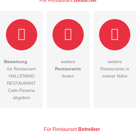
Für Restaurant
Besucher
Hiermit akzeptiere ich die
AGB
.
Bewertung
weitere
weitere
für Restaurant
Restaurants
Restaurants in
Die
Datenschutzerklärung
habe ich zur Kenntnis genommen.
HALLENBAD
finden
meiner Nähe
öffentliche Frage stellen
RESTAURANT
Abbrechen
Cafe-Pizzeria
Hinweis:
Bitte beachten Sie, öffentliche Fragen sind
für alle
abgeben
Besucher sichtbar
.
Klicken Sie hier um eine
individuelle Frage
an den
Restaurant-Eintrag zu stellen
.
Für Restaurant
Betreiber