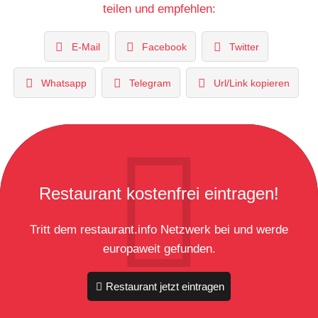
teilen und empfehlen:
E-Mail
Facebook
Twitter
Whatsapp
Telegram
Url/Link kopieren
Restaurant kostenfrei eintragen!
Tritt dem restaurant.info Netzwerk bei und werde
europaweit gefunden.
Restaurant jetzt eintragen