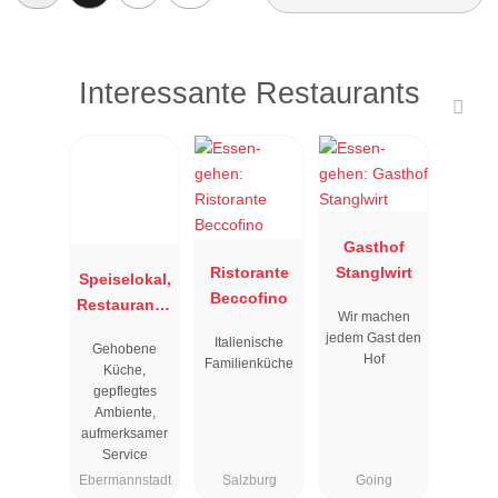
Interessante Restaurants
Gasthof
Ristorante
Stanglwirt
Speiselokal,
Beccofino
Restaurant "
Wir machen
Resengoerg
jedem Gast den
Italienische
Gehobene
"
Hof
Familienküche
Küche,
gepflegtes
Ambiente,
aufmerksamer
Service
Ebermannstadt
Salzburg
Going