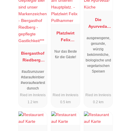
Die
Ayurveda-
Platzlwirt
Küche
ausgewogene,
Felix
gesunde,
Pollhammer
würzig
Nur das Beste
Biergasthof
bekömmliche,
für die Gäste!
Riedberg -
biologische und
vegetarischen
gepflegte
Speisen
#aufzumzuser
Gastlichkeit*
#daraufeinbier
**
#woraufwartest
dunoch
Ried im Innkreis
Ried im Innkreis
Ried im Innkreis
1.2 km
0.5 km
0.2 km