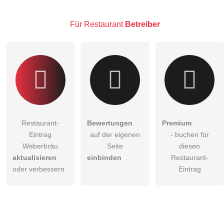
Hinweis:
Bitte beachten Sie, öffentliche Fragen sind
für alle
Besucher sichtbar
.
Für Restaurant
Betreiber
Klicken Sie hier um eine
individuelle Frage
an den
Restaurant-Eintrag zu stellen
.
Restaurant-
Bewertungen
Premium
Eintrag
auf der eigenen
- buchen für
Weberbräu
Seite
diesen
aktualisieren
einbinden
Restaurant-
oder verbessern
Eintrag