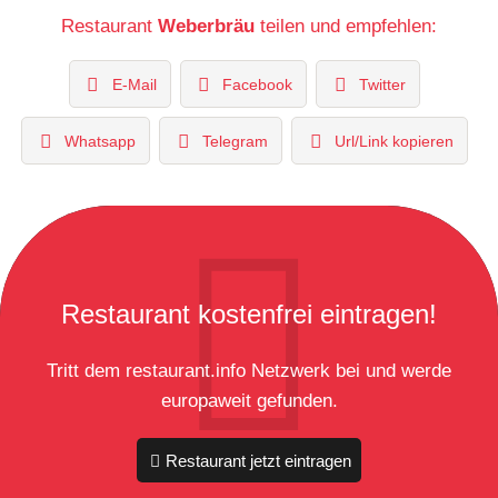
Restaurant
Weberbräu
teilen und empfehlen:
E-Mail
Facebook
Twitter
Whatsapp
Telegram
Url/Link kopieren
Restaurant kostenfrei eintragen!
Tritt dem restaurant.info Netzwerk bei und werde
europaweit gefunden.
Restaurant jetzt eintragen