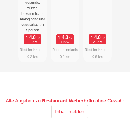
T Cafe-
gesunde,
Pizzeria
würzig
bekömmliche,
biologische und
vegetarischen
Speisen
1 Bew.
1 Bew.
2 Bew.
Ried im Innkreis
Ried im Innkreis
Ried im Innkreis
0.2 km
0.1 km
0.8 km
Alle Angaben zu
Restaurant Weberbräu
ohne Gewähr
Inhalt melden