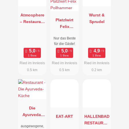
Atmosphere
Wurst &
Platzlwirt
– Restaurant
Sprudel
Felix
der 7
Pollhammer
Gezeiten
Nur das Beste
für die Gäste!
1 Bew.
1 Bew.
1 Bew.
Ried im Innkreis
Ried im Innkreis
Ried im Innkreis
0.5 km
0.5 km
0.2 km
Die
Ayurveda-
EAT-ART
HALLENBAD
Küche
RESTAURAN
ausgewogene,