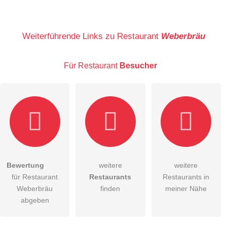
Name
Weiterführende Links zu Restaurant
Weberbräu
Für Restaurant
Besucher
E-Mail-Adresse (wird nicht veröffentlicht)
Bewertung
weitere
weitere
Hiermit akzeptiere ich die
AGB
.
für Restaurant
Restaurants
Restaurants in
Weberbräu
finden
meiner Nähe
Die
Datenschutzerklärung
habe ich zur Kenntnis genommen.
abgeben
öffentliche Frage stellen
Abbrechen