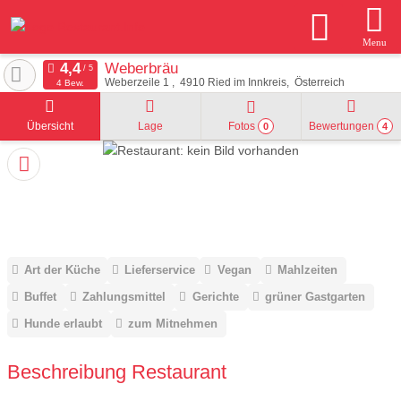
Menu
Weberbräu
Weberzeile 1
4910
Ried im Innkreis
Österreich
4 Bew.
Übersicht
Lage
Fotos
Bewertungen
0
4
Art der Küche
Lieferservice
Vegan
Mahlzeiten
Buffet
Zahlungsmittel
Gerichte
grüner Gastgarten
Hunde erlaubt
zum Mitnehmen
Beschreibung Restaurant