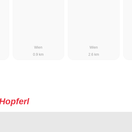
Wien
Wien
0.9 km
2.6 km
Hopferl