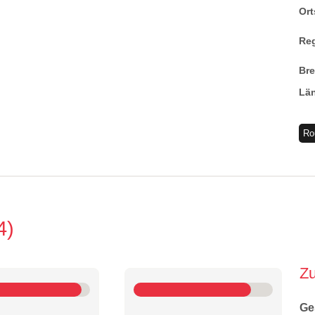
Ort
Re
Br
Lä
Ro
4
Z
Ge