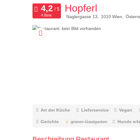
Hopferl
4 Bew.
Naglergasse 13
1010
Wien
Österre
Art der Küche
Lieferservice
Vegan
Gerichte
grüner Gastgarten
Hunde erl
Beschreibung Restaurant