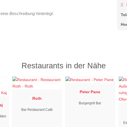
keine Beschreibung hinterlegt.
Te
Ho
Restaurants in der Nähe
Peter Pane
Roth
Burgergrill Bar
aj
Bar Restaurant Café
äten
Ex