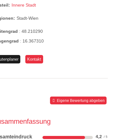
steil:
Innere Stadt
gionen:
Stadt-Wien
eitengrad
:
48.210290
ngengrad
:
16.367310
utenplaner
Kontakt
Eigene Bewertung abgeben
usammenfassung
samteindruck
4,2