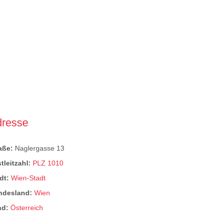
dresse
raße:
Naglergasse 13
tleitzahl:
PLZ 1010
dt:
Wien-Stadt
ndesland:
Wien
nd:
Österreich