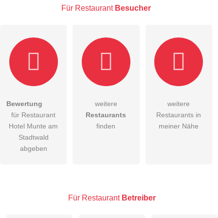
Für Restaurant
Besucher
Hiermit akzeptiere ich die
AGB
.
Bewertung
weitere
weitere
für Restaurant
Restaurants
Restaurants in
Die
Datenschutzerklärung
habe ich zur Kenntnis genommen.
Hotel Munte am
finden
meiner Nähe
öffentliche Frage stellen
Stadtwald
Abbrechen
abgeben
Hinweis:
Bitte beachten Sie, öffentliche Fragen sind
für alle
Besucher sichtbar
.
Klicken Sie hier um eine
individuelle Frage
an den
Restaurant-Eintrag zu stellen
.
Für Restaurant
Betreiber