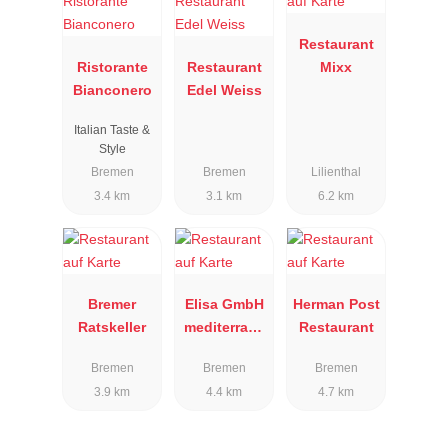
Restaurant
Ristorante
Restaurant
Mixx
Bianconero
Edel Weiss
Italian Taste &
Style
Bremen
Bremen
Lilienthal
3.4 km
3.1 km
6.2 km
Bremer
Elisa GmbH
Herman Post
Ratskeller
mediterrane
Restaurant
s Restaurant
Bremen
Bremen
Bremen
3.9 km
4.4 km
4.7 km