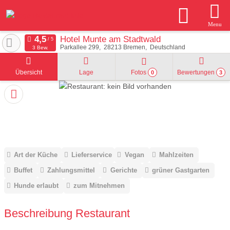
Menu
Hotel Munte am Stadtwald
Parkallee 299
28213
Bremen
Deutschland
3 Bew.
Übersicht
Lage
Fotos
Bewertungen
0
3
Art der Küche
Lieferservice
Vegan
Mahlzeiten
Buffet
Zahlungsmittel
Gerichte
grüner Gastgarten
Hunde erlaubt
zum Mitnehmen
Beschreibung Restaurant