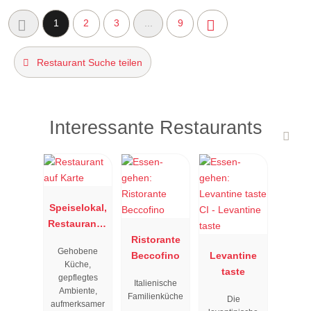
1
2
3
...
9
Restaurant Suche teilen
Interessante Restaurants
Speiselokal,
Restaurant "
Resengoerg
Ristorante
Gehobene
"
Beccofino
Levantine
Küche,
taste
gepflegtes
Italienische
Ambiente,
Familienküche
Die
aufmerksamer