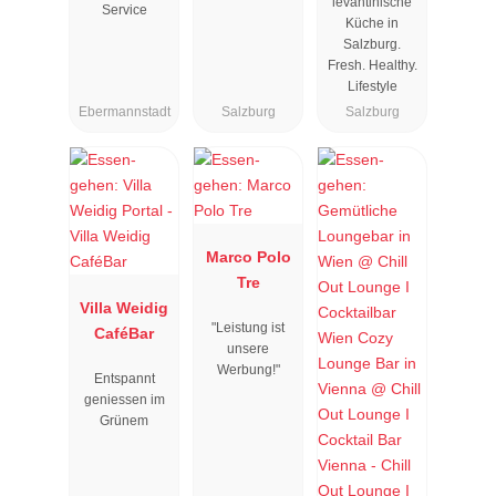
levantinische
Service
Küche in
Salzburg.
Fresh. Healthy.
Lifestyle
Ebermannstadt
Salzburg
Salzburg
Marco Polo
Tre
Villa Weidig
"Leistung ist
CaféBar
unsere
Werbung!"
Entspannt
geniessen im
Grünem