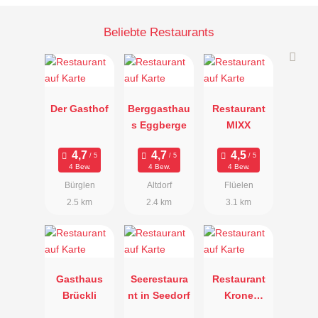
Beliebte Restaurants
Der Gasthof
Berggasthau
Restaurant
s Eggberge
MIXX
4 Bew.
4 Bew.
4 Bew.
Bürglen
Altdorf
Flüelen
2.5 km
2.4 km
3.1 km
Gasthaus
Seerestaura
Restaurant
Brückli
nt in Seedorf
Krone
Attinghause