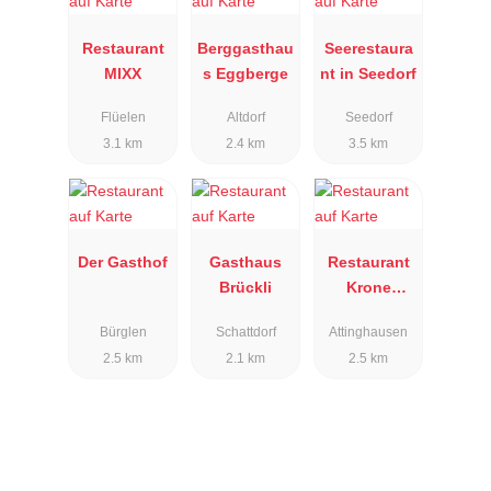
Restaurant
Berggasthau
Seerestaura
MIXX
s Eggberge
nt in Seedorf
Flüelen
Altdorf
Seedorf
3.1 km
2.4 km
3.5 km
Der Gasthof
Gasthaus
Restaurant
Brückli
Krone
Attinghause
Bürglen
Schattdorf
Attinghausen
n
2.5 km
2.1 km
2.5 km