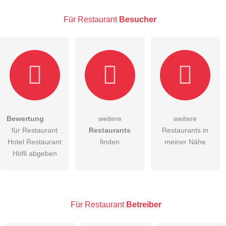
E-Mail-Adresse (wird nicht veröffentlicht)
Für Restaurant
Besucher
Hiermit akzeptiere ich die
AGB
.
Bewertung
weitere
weitere
für Restaurant
Restaurants
Restaurants in
Die
Datenschutzerklärung
habe ich zur Kenntnis genommen.
Hotel Restaurant
finden
meiner Nähe
öffentliche Frage stellen
Höfli abgeben
Abbrechen
Hinweis:
Bitte beachten Sie, öffentliche Fragen sind
für alle
Besucher sichtbar
.
Klicken Sie hier um eine
individuelle Frage
an den
Für Restaurant
Betreiber
Restaurant-Eintrag zu stellen
.