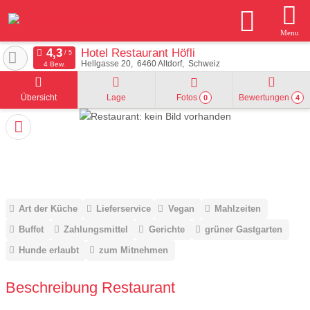
Menu
Hotel Restaurant Höfli
Hellgasse 20
6460
Altdorf
Schweiz
4 Bew.
Übersicht
Lage
Fotos
Bewertungen
0
4
Art der Küche
Lieferservice
Vegan
Mahlzeiten
Buffet
Zahlungsmittel
Gerichte
grüner Gastgarten
Hunde erlaubt
zum Mitnehmen
Beschreibung Restaurant