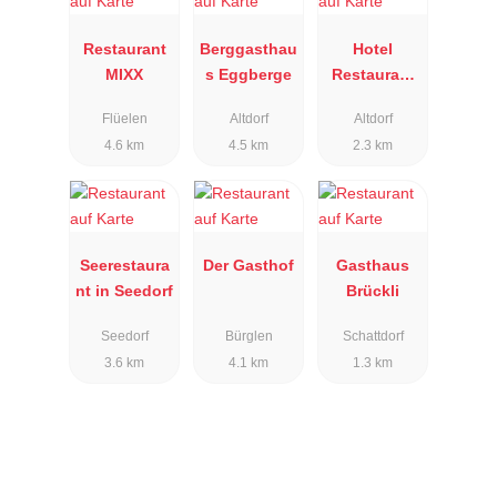
Restaurant
Berggasthau
Hotel
MIXX
s Eggberge
Restaurant
Höfli
Flüelen
Altdorf
Altdorf
4.6 km
4.5 km
2.3 km
Seerestaura
Der Gasthof
Gasthaus
nt in Seedorf
Brückli
Seedorf
Bürglen
Schattdorf
3.6 km
4.1 km
1.3 km