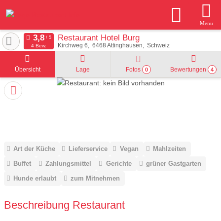
Menu
Restaurant Hotel Burg
Kirchweg 6
6468
Attinghausen
Schweiz
4 Bew.
Übersicht
Lage
Fotos
Bewertungen
0
4
Art der Küche
Lieferservice
Vegan
Mahlzeiten
Buffet
Zahlungsmittel
Gerichte
grüner Gastgarten
Hunde erlaubt
zum Mitnehmen
Beschreibung Restaurant