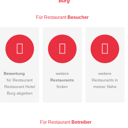
Burg
E-Mail-Adresse (wird nicht veröffentlicht)
Für Restaurant
Besucher
Hiermit akzeptiere ich die
AGB
.
Bewertung
weitere
weitere
für Restaurant
Restaurants
Restaurants in
Die
Datenschutzerklärung
habe ich zur Kenntnis genommen.
Restaurant Hotel
finden
meiner Nähe
öffentliche Frage stellen
Burg abgeben
Abbrechen
Hinweis:
Bitte beachten Sie, öffentliche Fragen sind
für alle
Besucher sichtbar
.
Klicken Sie hier um eine
individuelle Frage
an den
Für Restaurant
Betreiber
Restaurant-Eintrag zu stellen
.