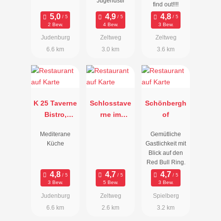
Jugendstil
find out!!!!
2 Bew.
4 Bew.
3 Bew.
Judenburg
Zeltweg
Zeltweg
6.6 km
3.0 km
3.6 km
K 25 Taverne
Schlosstave
Schönbergh
Bistro,
rne im
of
Kaserngass
Schloss
Mediterane
Gemütliche
e 25, 8750
Farrach
Küche
Gastlichkeit mit
Judenburg
Blick auf den
Red Bull Ring.
3 Bew.
5 Bew.
3 Bew.
Judenburg
Zeltweg
Spielberg
6.6 km
2.6 km
3.2 km