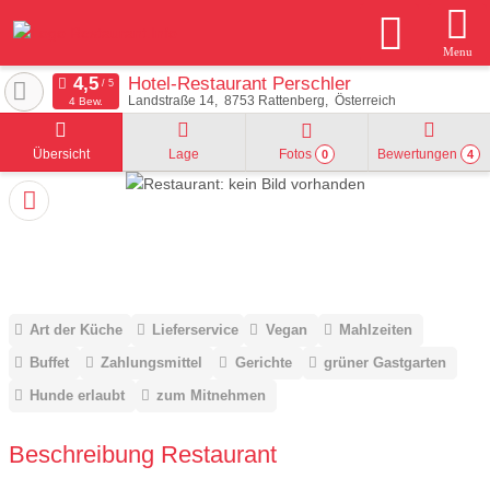
Menu
Hotel-Restaurant Perschler
Landstraße 14
8753
Rattenberg
Österreich
4 Bew.
Übersicht
Lage
Fotos
Bewertungen
0
4
Art der Küche
Lieferservice
Vegan
Mahlzeiten
Buffet
Zahlungsmittel
Gerichte
grüner Gastgarten
Hunde erlaubt
zum Mitnehmen
Beschreibung Restaurant