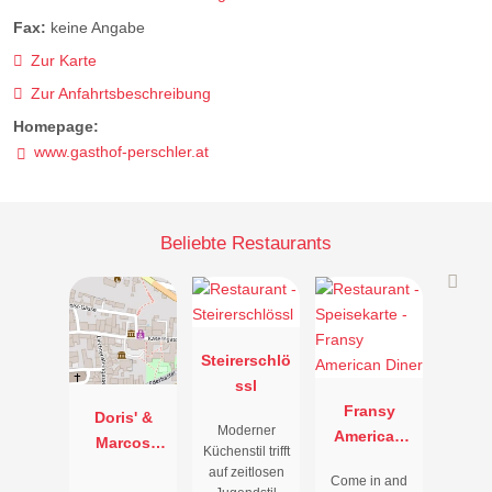
Fax:
keine Angabe
Zur Karte
Zur Anfahrtsbeschreibung
Homepage:
www.gasthof-perschler.at
Beliebte Restaurants
Steirerschlö
ssl
Fransy
Doris' &
Moderner
American
Marcos
Küchenstil trifft
Diner
Genussraum
auf zeitlosen
Come in and