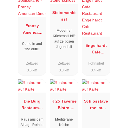
Steirerschlö
ssl
Fransy
Moderner
American
Küchenstil trifft
Diner
auf zeitlosen
Come in and
Engelhardt
Jugendstil
find out!!!!
Cafe
Restaurant
Zeltweg
Zeltweg
Fohnsdorf
3.6 km
3.0 km
3.4 km
Die Burg
K 25 Taverne
Schlosstave
Restaurant
Bistro,
rne im
GenussSpec
Kaserngass
Schloss
Raus aus dem
Mediterane
ht
e 25, 8750
Farrach
Alltag - Rein in
Küche
Judenburg