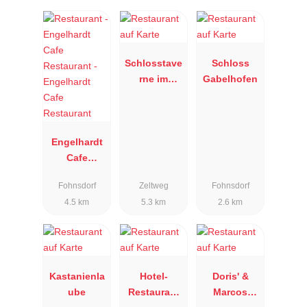
Schlosstave
Schloss
rne im
Gabelhofen
Schloss
Farrach
Engelhardt
Cafe
Restaurant
Fohnsdorf
Zeltweg
Fohnsdorf
4.5 km
5.3 km
2.6 km
Kastanienla
Hotel-
Doris' &
ube
Restaurant
Marcos