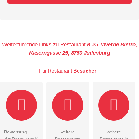
Vorname
Name
Weiterführende Links zu Restaurant
K 25 Taverne Bistro,
Kaserngasse 25, 8750 Judenburg
E-Mail-Adresse (wird nicht veröffentlicht)
Für Restaurant
Besucher
Hiermit akzeptiere ich die
AGB
.
Bewertung
weitere
weitere
für Restaurant K
Restaurants
Restaurants in