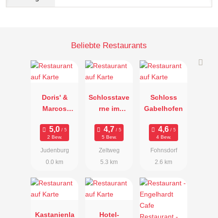
Beliebte Restaurants
Doris' &
Schlosstave
Schloss
Marcos
rne im
Gabelhofen
Genussraum
Schloss
Farrach
2 Bew.
5 Bew.
4 Bew.
Judenburg
Zeltweg
Fohnsdorf
0.0 km
5.3 km
2.6 km
Kastanienla
Hotel-