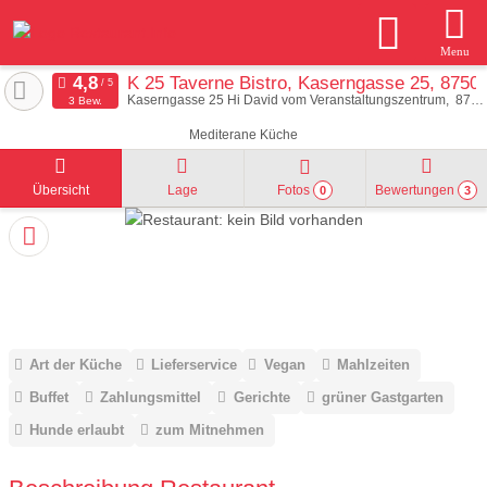
Menu
K 25 Taverne Bistro, Kaserngasse 25, 8750
Kaserngasse 25 Hi David vom Veranstaltungszentrum
8750
3 Bew.
Mediterane Küche
Übersicht
Lage
Fotos
Bewertungen
0
3
Art der Küche
Lieferservice
Vegan
Mahlzeiten
Buffet
Zahlungsmittel
Gerichte
grüner Gastgarten
Hunde erlaubt
zum Mitnehmen