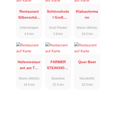
Restaurant
Schlosshote
Klabauterma
Silberschälc
l Groß
nn
hen
Plasten
Ankershagen
Groß Plasten
Waren (Müritz)
4.8 km
5.8 km
16.0 km
Hafenrestaur
FARMER
Quer Beet
ant am Tor
STEAKHOUS
zur Müritz
E
Waren (Müritz)
Basedow
Neustrelitz
19.6 km
25.5 km
20.0 km