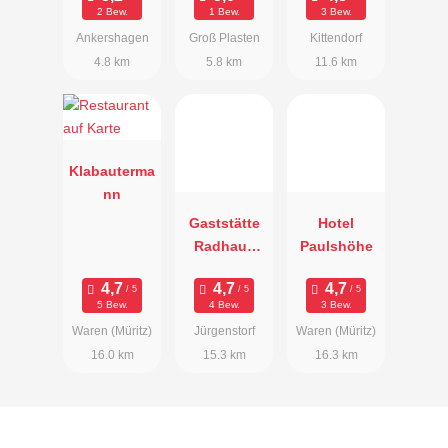
2 Bew.
1 Bew.
3 Bew.
Ankershagen
Groß Plasten
Kittendorf
4.8 km
5.8 km
11.6 km
Klabauterma
nn
Gaststätte
Hotel
Radhaus
Paulshöhe
Jürgenstorf
5 Bew.
4 Bew.
3 Bew.
Waren (Müritz)
Jürgenstorf
Waren (Müritz)
16.0 km
15.3 km
16.3 km