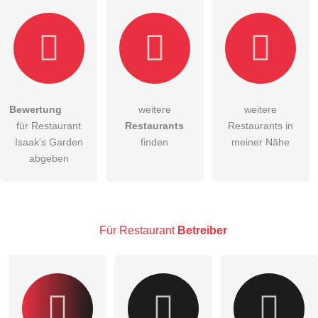
Bewertung
weitere
weitere
Hiermit akzeptiere ich die
AGB
.
für Restaurant
Restaurants
Restaurants in
Isaak's Garden
finden
meiner Nähe
Die
Datenschutzerklärung
habe ich zur Kenntnis genommen.
abgeben
öffentliche Frage stellen
Abbrechen
Hinweis:
Bitte beachten Sie, öffentliche Fragen sind
für alle
Besucher sichtbar
.
Für Restaurant
Betreiber
Klicken Sie hier um eine
individuelle Frage
an den
Restaurant-Eintrag zu stellen
.