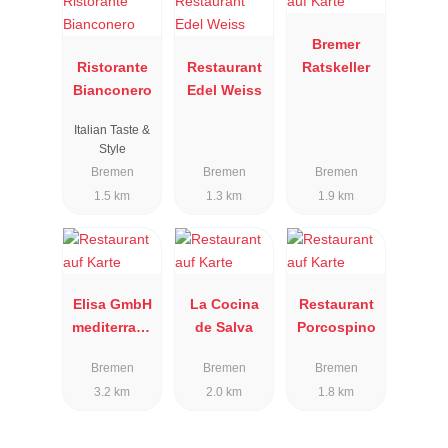
Bremer
Ristorante
Restaurant
Ratskeller
Bianconero
Edel Weiss
Italian Taste &
Style
Bremen
Bremen
Bremen
1.5 km
1.3 km
1.9 km
Elisa GmbH
La Cocina
Restaurant
mediterrane
de Salva
Porcospino
s Restaurant
Bremen
Bremen
Bremen
3.2 km
2.0 km
1.8 km