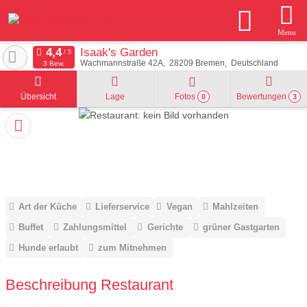
Menu
Isaak's Garden
Wachmannstraße 42A
28209
Bremen
Deutschland
3 Bew.
Übersicht
Lage
Fotos
Bewertungen
0
3
Art der Küche
Lieferservice
Vegan
Mahlzeiten
Buffet
Zahlungsmittel
Gerichte
grüner Gastgarten
Hunde erlaubt
zum Mitnehmen
Beschreibung Restaurant