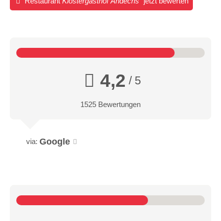
Restaurant
Klostergasthof Andechs
jetzt bewerten
4,2
/ 5
1525 Bewertungen
Google
via: