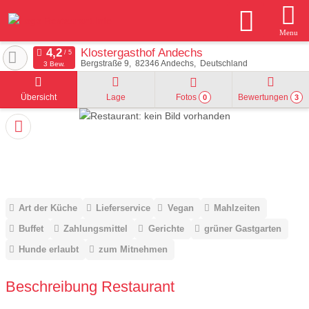
Menu
Klostergasthof Andechs
Bergstraße 9
82346
Andechs
Deutschland
3 Bew.
Übersicht
Lage
Fotos
Bewertungen
0
3
Art der Küche
Lieferservice
Vegan
Mahlzeiten
Buffet
Zahlungsmittel
Gerichte
grüner Gastgarten
Hunde erlaubt
zum Mitnehmen
Beschreibung Restaurant