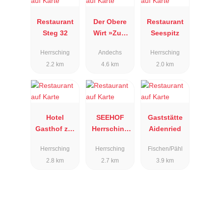
Restaurant
Der Obere
Restaurant
Steg 32
Wirt »Zum
Seespitz
Queri«
Herrsching
Andechs
Herrsching
2.2 km
4.6 km
2.0 km
Hotel
SEEHOF
Gaststätte
Gasthof zur
Herrsching
Aidenried
Post
am
Herrsching
Herrsching
Fischen/Pähl
Ammersee
2.8 km
2.7 km
3.9 km