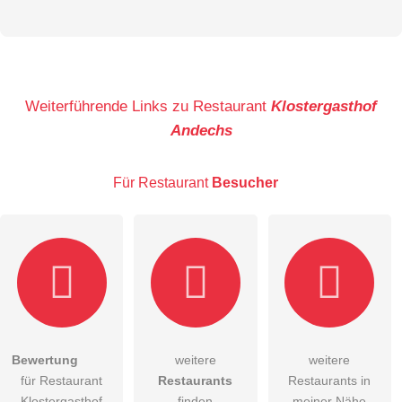
Weiterführende Links zu Restaurant
Klostergasthof
Hiermit akzeptiere ich die
AGB
.
Andechs
Die
Datenschutzerklärung
habe ich zur Kenntnis genommen.
Für Restaurant
Besucher
öffentliche Frage stellen
Abbrechen
Hinweis:
Bitte beachten Sie, öffentliche Fragen sind
für alle
Besucher sichtbar
.
Klicken Sie hier um eine
individuelle Frage
an den
Restaurant-Eintrag zu stellen
.
Bewertung
weitere
weitere
für Restaurant
Restaurants
Restaurants in
Klostergasthof
finden
meiner Nähe