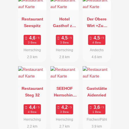
Restaurant
Hotel
Der Obere
Seespitz
Gasthof zur
Wirt »Zum
Post
Queri«
3 Bew.
3 Bew.
4 Bew.
Herrsching
Herrsching
Andechs
2.0 km
2.8 km
4.6 km
Restaurant
SEEHOF
Gaststätte
Steg 32
Herrsching
Aidenried
am
Ammersee
4 Bew.
3 Bew.
1 Bew.
Herrsching
Herrsching
Fischen/Pähl
2.2 km
2.7 km
3.9 km