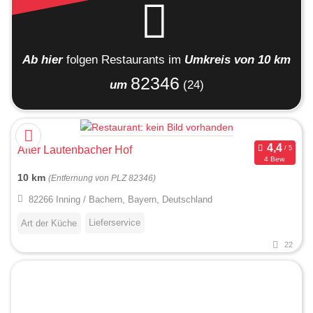
Ab hier
folgen
Restaurants
im
Umkreis von 10 km
82346
um
(24)
Alter Lautenbacher Hof
4 Bew.
10 km
(Entfernung von PLZ 82346)
82266 Inning / Bachern, Bayern, Deutschland
Lieferservice
Art der Küche
22