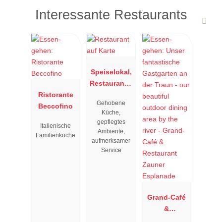
Interessante Restaurants
Speiselokal,
Restaurant "
Ristorante
Resengoerg
Gehobene
Beccofino
"
Küche,
gepflegtes
Italienische
Ambiente,
Familienküche
aufmerksamer
Service
Grand-Café
&
Restaurant