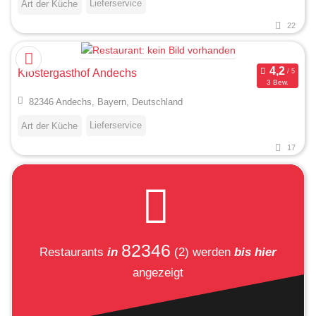
Lieferservice
Art der Küche
22
Klostergasthof Andechs
3 Bew.
82346 Andechs, Bayern, Deutschland
Lieferservice
Art der Küche
17
82346
Restaurants
in
(2)
werden
bis hier
angezeigt