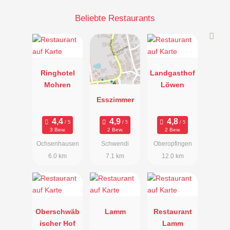
Beliebte Restaurants
Ringhotel
Landgasthof
Mohren
Löwen
Esszimmer
3 Bew.
2 Bew.
2 Bew.
Ochsenhausen
Schwendi
Oberopfingen
6.0 km
7.1 km
12.0 km
Oberschwäb
Lamm
Restaurant
ischer Hof
Lamm