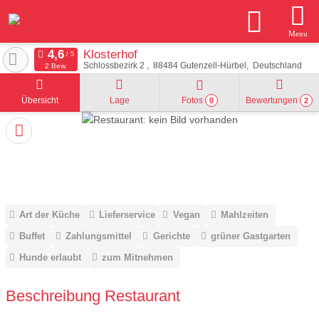
Menu
Klosterhof
Schlossbezirk 2
88484
Gutenzell-Hürbel
Deutschland
2 Bew.
Übersicht
Lage
Fotos
Bewertungen
0
2
Art der Küche
Lieferservice
Vegan
Mahlzeiten
Buffet
Zahlungsmittel
Gerichte
grüner Gastgarten
Hunde erlaubt
zum Mitnehmen
Beschreibung Restaurant