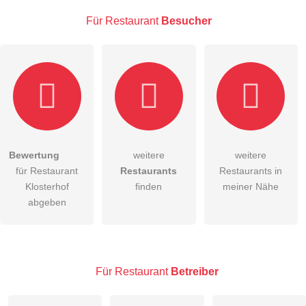
Für Restaurant
Besucher
E-Mail-Adresse (wird nicht veröffentlicht)
Bewertung
weitere
weitere
Hiermit akzeptiere ich die
AGB
.
für Restaurant
Restaurants
Restaurants in
Klosterhof
finden
meiner Nähe
Die
Datenschutzerklärung
habe ich zur Kenntnis genommen.
abgeben
öffentliche Frage stellen
Abbrechen
Hinweis:
Bitte beachten Sie, öffentliche Fragen sind
für alle
Besucher sichtbar
.
Für Restaurant
Betreiber
Klicken Sie hier um eine
individuelle Frage
an den
Restaurant-Eintrag zu stellen
.