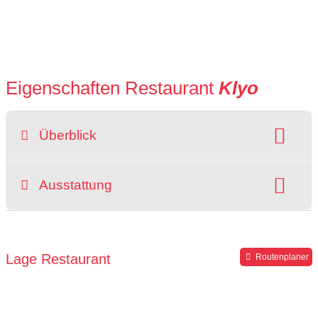
Eigenschaften Restaurant
Klyo
Überblick
Preisniveau:
Raucherbereich
Ausstattung
grüner Gastgarten
rollstuhlgerecht
Parkplätze verfügbar
Lage Restaurant
Routenplaner