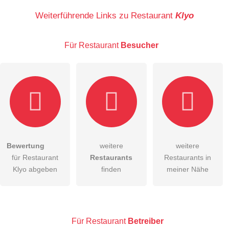
Name
Weiterführende Links zu Restaurant
Klyo
Für Restaurant
Besucher
E-Mail-Adresse (wird nicht veröffentlicht)
Bewertung
weitere
weitere
Hiermit akzeptiere ich die
AGB
.
für Restaurant
Restaurants
Restaurants in
Klyo abgeben
finden
meiner Nähe
Die
Datenschutzerklärung
habe ich zur Kenntnis genommen.
öffentliche Frage stellen
Abbrechen
Hinweis:
Bitte beachten Sie, öffentliche Fragen sind
für alle
Für Restaurant
Betreiber
Besucher sichtbar
.