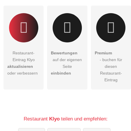
Klicken Sie hier um eine
individuelle Frage
an den
Restaurant-Eintrag zu stellen
.
Restaurant-
Bewertungen
Premium
Eintrag Klyo
auf der eigenen
- buchen für
aktualisieren
Seite
diesen
oder verbessern
einbinden
Restaurant-
Eintrag
Restaurant
Klyo
teilen und empfehlen: