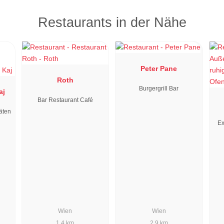
Restaurants in der Nähe
Peter Pane
Roth
Burgergrill Bar
aj
Bar Restaurant Café
äten
Ex
Wien
Wien
1.4 km
2.9 km