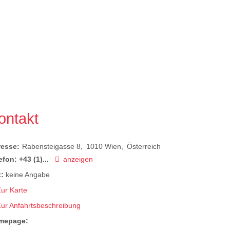
ontakt
resse:
Rabensteigasse 8
1010
Wien
Österreich
efon:
+43 (1)...
anzeigen
:
keine Angabe
ur Karte
Zur Anfahrtsbeschreibung
mepage: