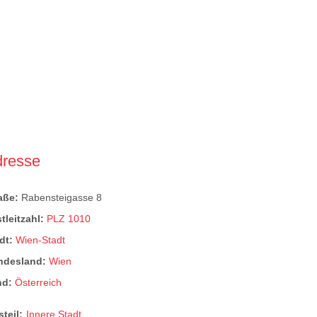
dresse
raße:
Rabensteigasse 8
tleitzahl:
PLZ 1010
dt:
Wien-Stadt
ndesland:
Wien
nd:
Österreich
steil:
Innere Stadt