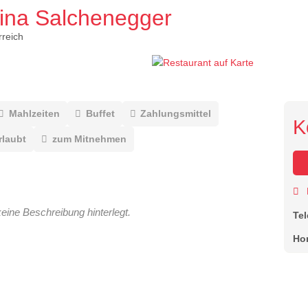
tina Salchenegger
rreich
Mahlzeiten
Buffet
Zahlungsmittel
K
rlaubt
zum Mitnehmen
keine Beschreibung hinterlegt.
Te
Ho