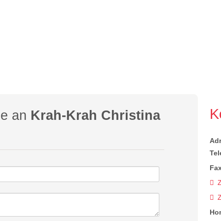
K
ge an
Krah-Krah Christina
Ad
Tel
Fax
Z
Ho