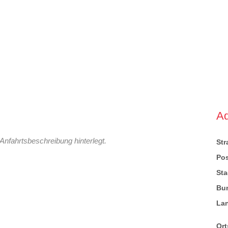
A
Anfahrtsbeschreibung hinterlegt.
St
Pos
Sta
Bu
La
Ort