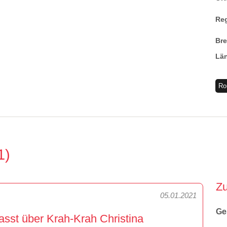
Re
Br
Lä
Ro
1
Z
05.01.2021
Ge
sst über Krah-Krah Christina