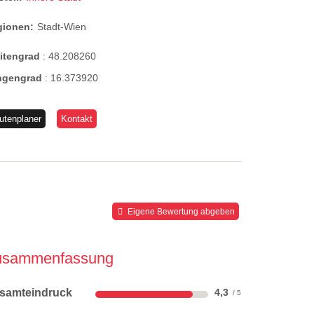
gionen:
Stadt-Wien
eitengrad
:
48.208260
ngengrad
:
16.373920
utenplaner
Kontakt
Eigene Bewertung abgeben
usammenfassung
samteindruck
4,3