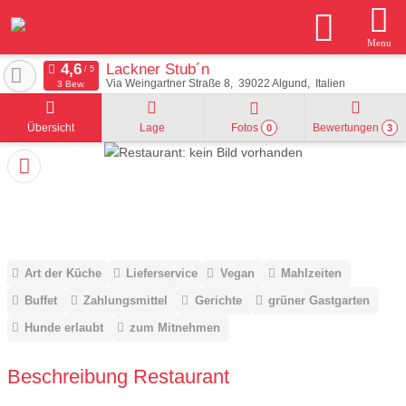
Menu
Lackner Stub´n
Via Weingartner Straße 8
39022
Algund
Italien
3 Bew.
Übersicht
Lage
Fotos
Bewertungen
0
3
Art der Küche
Lieferservice
Vegan
Mahlzeiten
Buffet
Zahlungsmittel
Gerichte
grüner Gastgarten
Hunde erlaubt
zum Mitnehmen
Beschreibung Restaurant