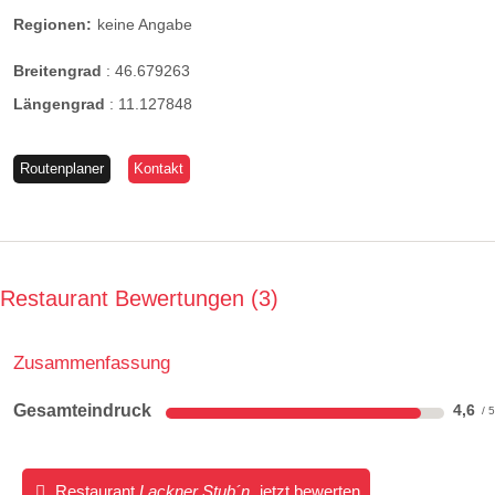
Regionen:
keine Angabe
Breitengrad
:
46.679263
Längengrad
:
11.127848
Routenplaner
Kontakt
Restaurant Bewertungen
3
Zusammenfassung
Gesamteindruck
4,6
Restaurant
Lackner Stub´n
jetzt bewerten