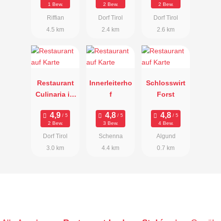
1 Bew.
2 Bew.
2 Bew.
Riffian
Dorf Tirol
Dorf Tirol
4.5 km
2.4 km
2.6 km
Restaurant
Innerleiterho
Schlosswirt
Culinaria im
f
Forst
Farmerkreuz
2 Bew.
3 Bew.
4 Bew.
Dorf Tirol
Schenna
Algund
3.0 km
4.4 km
0.7 km