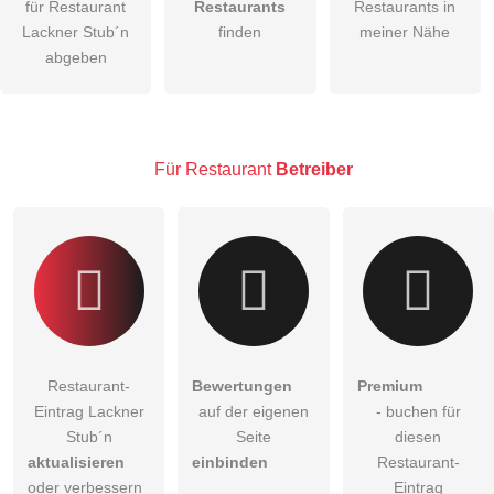
für Restaurant
Restaurants
Restaurants in
Lackner Stub´n
finden
meiner Nähe
Die
Datenschutzerklärung
habe ich zur Kenntnis genommen.
abgeben
öffentliche Frage stellen
Abbrechen
Hinweis:
Bitte beachten Sie, öffentliche Fragen sind
für alle
Besucher sichtbar
.
Für Restaurant
Betreiber
Klicken Sie hier um eine
individuelle Frage
an den
Restaurant-Eintrag zu stellen
.
Restaurant-
Bewertungen
Premium
Eintrag Lackner
auf der eigenen
- buchen für
Stub´n
Seite
diesen
aktualisieren
einbinden
Restaurant-
oder verbessern
Eintrag