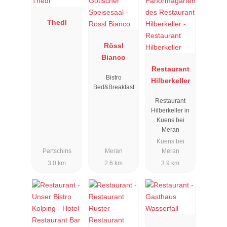
Thedl
Rössl
Bianco
Restaurant
Bistro
Hilberkeller
Bed&Breakfast
Restaurant
Hilberkeller in
Kuens bei
Meran
Kuens bei
Partschins
Meran
Meran
3.0 km
2.6 km
3.9 km