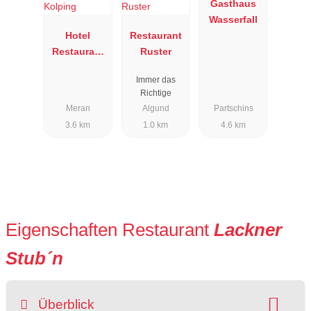
Gasthaus
Wasserfall
Hotel
Restaurant
Restaurant
Ruster
Bar Kolping
Immer das
Richtige
Meran
Algund
Partschins
3.6 km
1.0 km
4.6 km
Eigenschaften Restaurant
Lackner
Stub´n
Überblick