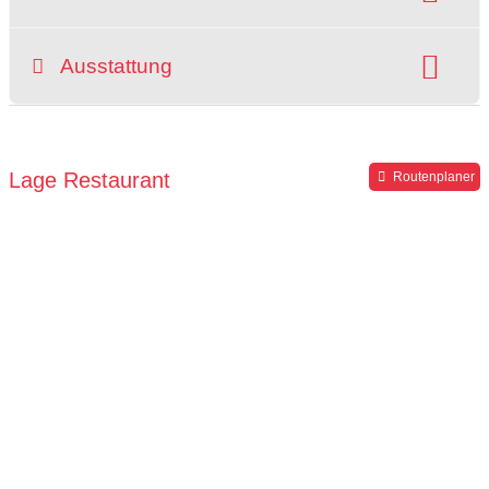
Speisekarte
Ausstattung
Kapazität:
Anzahl der Personen 110
Sitzplätze im Freien:
vorhanden
Lage Restaurant
Routenplaner