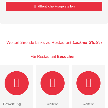
öffentliche Frage stellen
Vorname
Name
Weiterführende Links zu Restaurant
Lackner Stub´n
Für Restaurant
Besucher
E-Mail-Adresse (wird nicht veröffentlicht)
Bewertung
weitere
weitere
Hiermit akzeptiere ich die
AGB
.