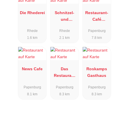
Die Rhederei
Schnitzel-
Restaurant-
und
Café
Buffethaus
Reiherhorst
Rhede
Rhede
Papenburg
Olle Rheen
1.6 km
2.1 km
7.8 km
News Cafe
Das
Roskamps
Restaurant
Gasthaus
Smutje
Papenburg
Papenburg
Papenburg
8.1 km
8.3 km
8.3 km