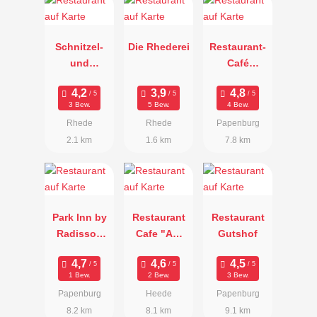
Schnitzel-
Die Rhederei
Restaurant-
und
Café
Buffethaus
Reiherhorst
Olle Rheen
3 Bew.
5 Bew.
4 Bew.
Rhede
Rhede
Papenburg
2.1 km
1.6 km
7.8 km
Park Inn by
Restaurant
Restaurant
Radisson
Cafe "Am
Gutshof
Papenburg
Turm"
1 Bew.
2 Bew.
3 Bew.
Papenburg
Heede
Papenburg
8.2 km
8.1 km
9.1 km