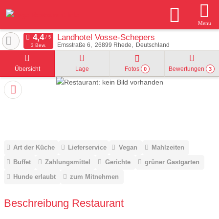
Menu
Landhotel Vosse-Schepers
Emsstraße 6
26899
Rhede
Deutschland
3 Bew.
Übersicht
Lage
Fotos
Bewertungen
0
3
Art der Küche
Lieferservice
Vegan
Mahlzeiten
Buffet
Zahlungsmittel
Gerichte
grüner Gastgarten
Hunde erlaubt
zum Mitnehmen
Beschreibung Restaurant