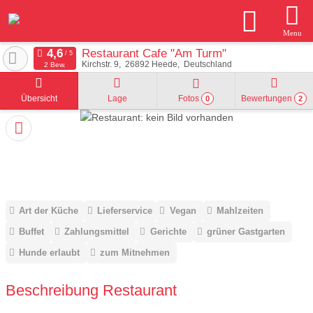
Menu
Restaurant Cafe "Am Turm"
Kirchstr. 9
26892
Heede
Deutschland
2 Bew.
Übersicht
Lage
Fotos
Bewertungen
0
2
Art der Küche
Lieferservice
Vegan
Mahlzeiten
Buffet
Zahlungsmittel
Gerichte
grüner Gastgarten
Hunde erlaubt
zum Mitnehmen
Beschreibung Restaurant