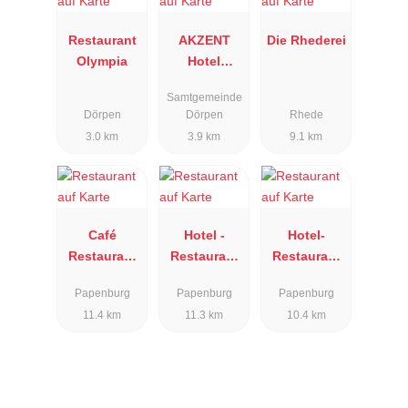
Restaurant
AKZENT
Die Rhederei
Olympia
Hotel
Restaurant
Samtgemeinde
Borchers
Dörpen
Dörpen
Rhede
3.0 km
3.9 km
9.1 km
Café
Hotel -
Hotel-
Restaurant
Restaurant
Restaurant
Mozart
Altes
Stubbe
Papenburg
Papenburg
Papenburg
Gasthaus
11.4 km
11.3 km
10.4 km
Kuhr