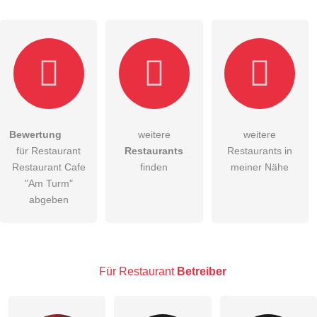
Hiermit akzeptiere ich die
AGB
.
Bewertung
weitere
weitere
für Restaurant
Restaurants
Restaurants in
Die
Datenschutzerklärung
habe ich zur Kenntnis genommen.
Restaurant Cafe
finden
meiner Nähe
öffentliche Frage stellen
"Am Turm"
Abbrechen
abgeben
Hinweis:
Bitte beachten Sie, öffentliche Fragen sind
für alle
Besucher sichtbar
.
Klicken Sie hier um eine
individuelle Frage
an den
Restaurant-Eintrag zu stellen
.
Für Restaurant
Betreiber