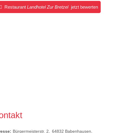
Restaurant
Landhotel Zur Bretzel
jetzt bewerten
ontakt
resse:
Bürgermeisterstr. 2
64832
Babenhausen