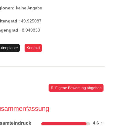
gionen:
keine Angabe
eitengrad
:
49.925087
ngengrad
:
8.949833
utenplaner
Kontakt
Eigene Bewertung abgeben
usammenfassung
samteindruck
4,6