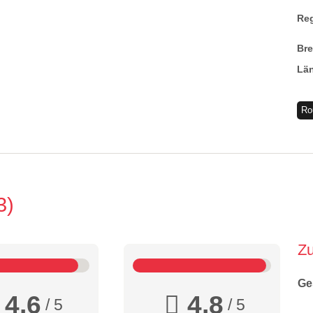
Re
Br
Lä
Ro
3
Z
Ge
4,6
4,8
/ 5
/ 5