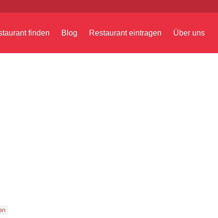
taurant finden
Blog
Restaurant eintragen
Über uns
en