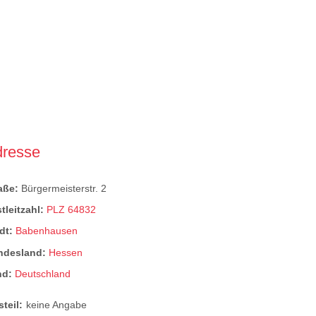
dresse
raße:
Bürgermeisterstr. 2
tleitzahl:
PLZ 64832
dt:
Babenhausen
ndesland:
Hessen
nd:
Deutschland
steil:
keine Angabe