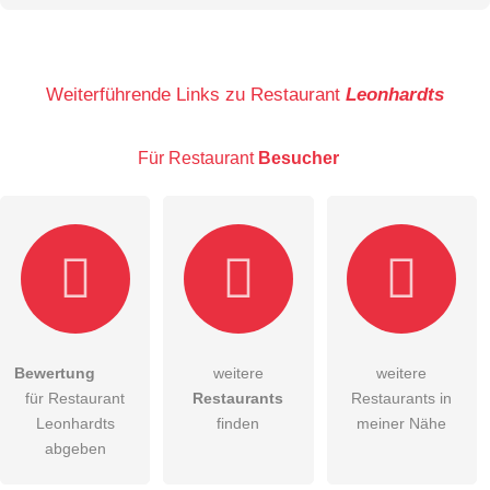
Name
Weiterführende Links zu Restaurant
Leonhardts
Für Restaurant
Besucher
E-Mail-Adresse (wird nicht veröffentlicht)
Bewertung
weitere
weitere
Hiermit akzeptiere ich die
AGB
.
für Restaurant
Restaurants
Restaurants in
Leonhardts
finden
meiner Nähe
Die
Datenschutzerklärung
habe ich zur Kenntnis genommen.
abgeben
öffentliche Frage stellen
Abbrechen