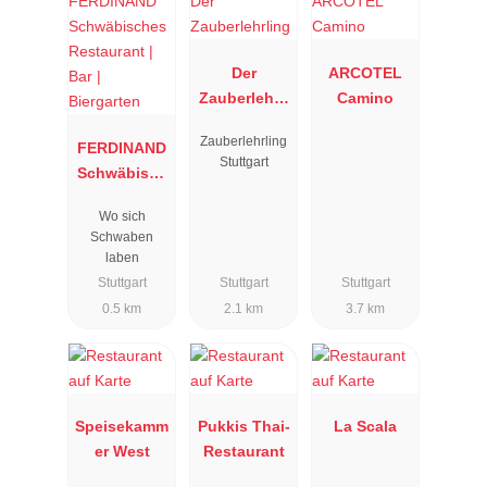
Der
ARCOTEL
Zauberlehrli
Camino
ng
Zauberlehrling
FERDINAND
Stuttgart
Schwäbisch
es
Wo sich
Restaurant |
Schwaben
Bar |
laben
Biergarten
Stuttgart
Stuttgart
Stuttgart
0.5 km
2.1 km
3.7 km
Speisekamm
Pukkis Thai-
La Scala
er West
Restaurant