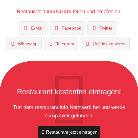
Restaurant
Leonhardts
teilen und empfehlen:
E-Mail
Facebook
Twitter
Whatsapp
Telegram
Url/Link kopieren
Restaurant kostenfrei eintragen!
Tritt dem restaurant.info Netzwerk bei und werde
europaweit gefunden.
Restaurant jetzt eintragen