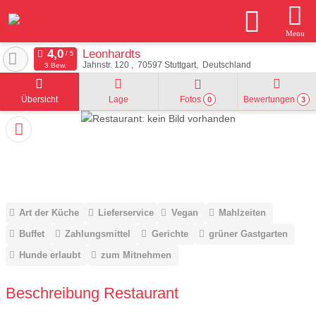
Menu
Leonhardts
Jahnstr. 120
70597
Stuttgart
Deutschland
3 Bew.
Übersicht
Lage
Fotos
Bewertungen
0
3
Art der Küche
Lieferservice
Vegan
Mahlzeiten
Buffet
Zahlungsmittel
Gerichte
grüner Gastgarten
Hunde erlaubt
zum Mitnehmen
Beschreibung Restaurant