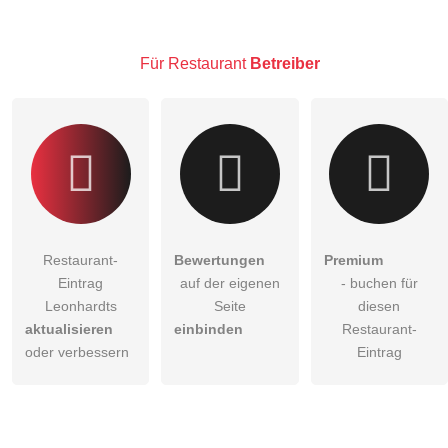
Hinweis:
Bitte beachten Sie, öffentliche Fragen sind
für alle
Besucher sichtbar
.
Für Restaurant
Betreiber
Klicken Sie hier um eine
individuelle Frage
an den
Restaurant-Eintrag zu stellen
.
Restaurant-
Bewertungen
Premium
Eintrag
auf der eigenen
- buchen für
Leonhardts
Seite
diesen
aktualisieren
einbinden
Restaurant-
oder verbessern
Eintrag