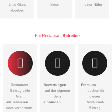
Little Giant
finden
meiner Nähe
Die
Datenschutzerklärung
habe ich zur Kenntnis genommen.
abgeben
öffentliche Frage stellen
Abbrechen
Hinweis:
Bitte beachten Sie, öffentliche Fragen sind
für alle
Besucher sichtbar
.
Für Restaurant
Betreiber
Klicken Sie hier um eine
individuelle Frage
an den
Restaurant-Eintrag zu stellen
.
Restaurant-
Bewertungen
Premium
Eintrag Little
auf der eigenen
- buchen für
Giant
Seite
diesen
aktualisieren
einbinden
Restaurant-
oder verbessern
Eintrag