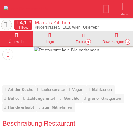
Menu
Mama's Kitchen
Krugerstrasse 5
1010
Wien
Österreich
3 Bew.
Übersicht
Lage
Fotos
Bewertungen
0
3
Art der Küche
Lieferservice
Vegan
Mahlzeiten
Buffet
Zahlungsmittel
Gerichte
grüner Gastgarten
Hunde erlaubt
zum Mitnehmen
Beschreibung Restaurant