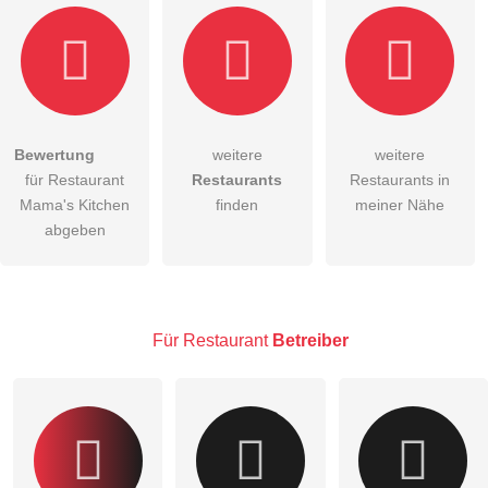
Bewertung
weitere
weitere
Hiermit akzeptiere ich die
AGB
.
für Restaurant
Restaurants
Restaurants in
Mama's Kitchen
finden
meiner Nähe
Die
Datenschutzerklärung
habe ich zur Kenntnis genommen.
abgeben
öffentliche Frage stellen
Abbrechen
Hinweis:
Bitte beachten Sie, öffentliche Fragen sind
für alle
Besucher sichtbar
.
Für Restaurant
Betreiber
Klicken Sie hier um eine
individuelle Frage
an den
Restaurant-Eintrag zu stellen
.