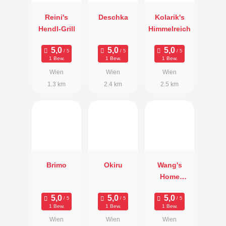
Reini's
Deschka
Kolarik's
Hendl-Grill
Himmelreich
1 Bew.
1 Bew.
1 Bew.
Wien
Wien
Wien
1.3 km
2.4 km
2.5 km
Brimo
Okiru
Wang's
Home
Kitchen
1 Bew.
1 Bew.
1 Bew.
Wien
Wien
Wien