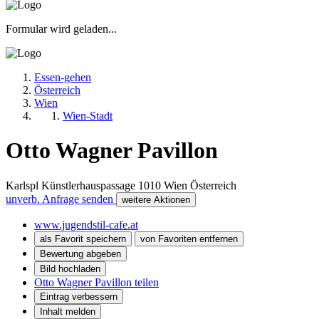
Formular wird geladen...
Essen-gehen
Österreich
Wien
Wien-Stadt
Otto Wagner Pavillon
Karlspl Künstlerhauspassage
1010
Wien
Österreich
unverb. Anfrage senden
weitere Aktionen
www.jugendstil-cafe.at
als Favorit speichern
von Favoriten entfernen
Bewertung abgeben
Bild hochladen
Otto Wagner Pavillon teilen
Eintrag verbessern
Inhalt melden