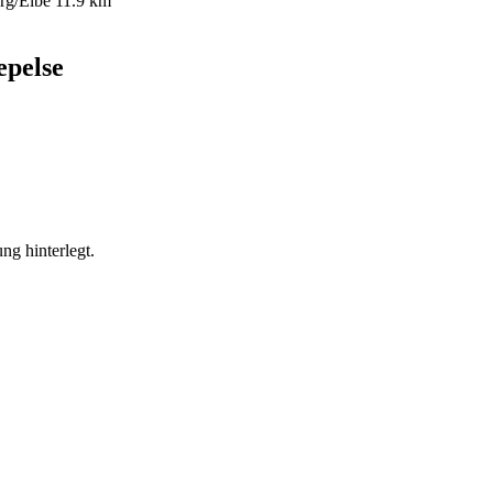
rg/Elbe
11.9 km
epelse
ng hinterlegt.