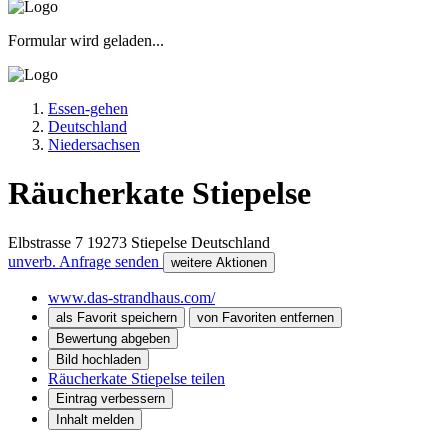
Formular wird geladen...
Essen-gehen
Deutschland
Niedersachsen
Räucherkate Stiepelse
Elbstrasse 7
19273
Stiepelse
Deutschland
unverb. Anfrage senden
weitere Aktionen
www.das-strandhaus.com/
als Favorit speichern
von Favoriten entfernen
Bewertung abgeben
Bild hochladen
Räucherkate Stiepelse teilen
Eintrag verbessern
Inhalt melden