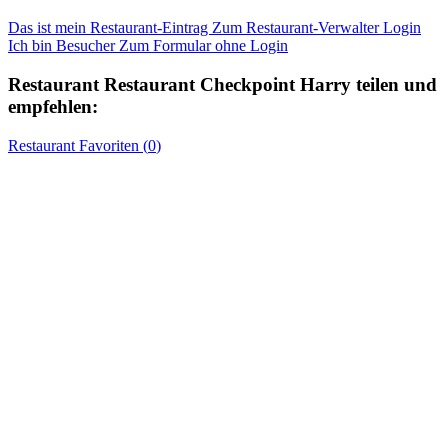
Das ist mein Restaurant-Eintrag
Zum Restaurant-Verwalter Login
Ich bin Besucher
Zum Formular ohne Login
Restaurant
Restaurant Checkpoint Harry
teilen und
empfehlen:
Restaurant
Favoriten (
0
)