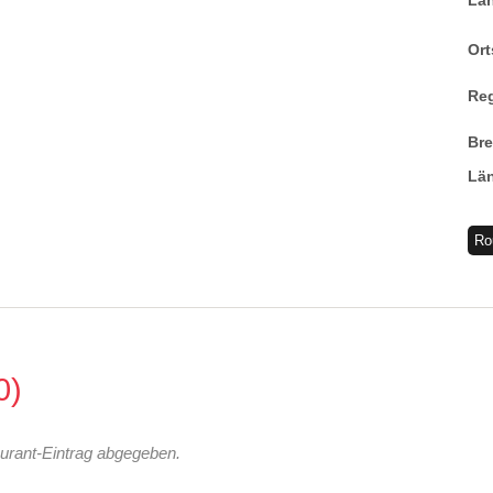
La
Ort
Re
Br
Lä
Ro
0
urant-Eintrag abgegeben.