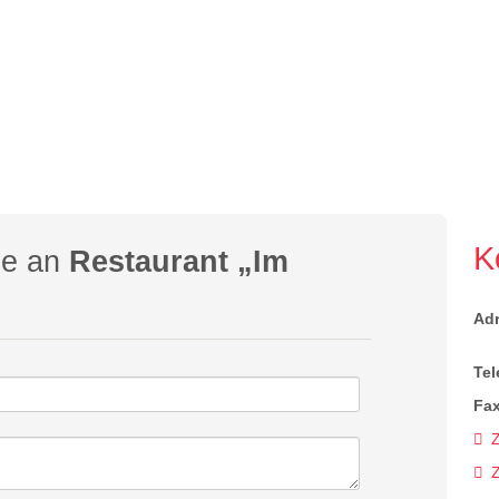
K
ge an
Restaurant „Im
Ad
Tel
Fax
Z