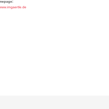
mepage:
www.imgaertle.de