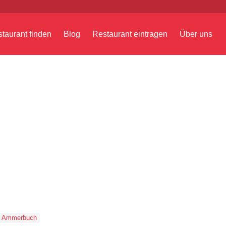
taurant finden
Blog
Restaurant eintragen
Über uns
Ammerbuch