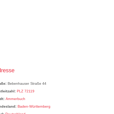
dresse
raße:
Bebenhauser Straße 44
tleitzahl:
PLZ 72119
dt:
Ammerbuch
ndesland:
Baden-Württemberg