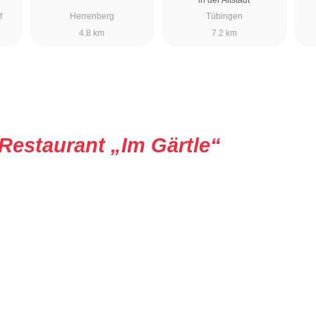
f
Herrenberg
Tübingen
4.8 km
7.2 km
Restaurant „Im Gärtle“