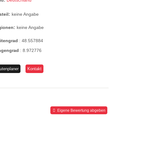
nd:
Deutschland
steil:
keine Angabe
gionen:
keine Angabe
eitengrad
:
48.557884
ngengrad
:
8.972776
utenplaner
Kontakt
Eigene Bewertung abgeben