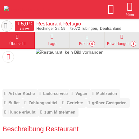
Menu
Restaurant Refugio
Hechinger Str. 59
72072
Tübingen
Deutschland
1 Bew.
Übersicht
Lage
Fotos
Bewertungen
0
1
Art der Küche
Lieferservice
Vegan
Mahlzeiten
Buffet
Zahlungsmittel
Gerichte
grüner Gastgarten
Hunde erlaubt
zum Mitnehmen
Beschreibung Restaurant