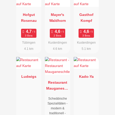
Hofgut
Mayer's
Gasthof
Rosenau
Waldhorn
Kompf
3 Bew.
2 Bew.
3 Bew.
Tübingen
Kusterdingen
Kusterdingen
4.1 km
4.6 km
5.1 km
Ludwigs
Kado-Ya
Restaurant
Mauganesch
tle
Schwäbische
Spezialitäten -
modern &
traditionell -