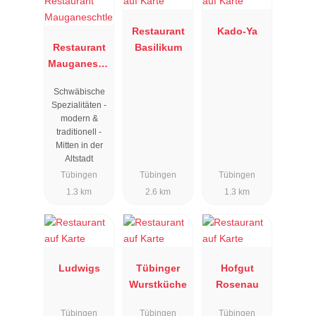
Restaurant
Kado-Ya
Restaurant
Basilikum
Mauganesch
tle
Schwäbische
Spezialitäten -
modern &
traditionell -
Mitten in der
Altstadt
Tübingen
Tübingen
Tübingen
1.3 km
2.6 km
1.3 km
Ludwigs
Tübinger
Hofgut
Wurstküche
Rosenau
Tübingen
Tübingen
Tübingen