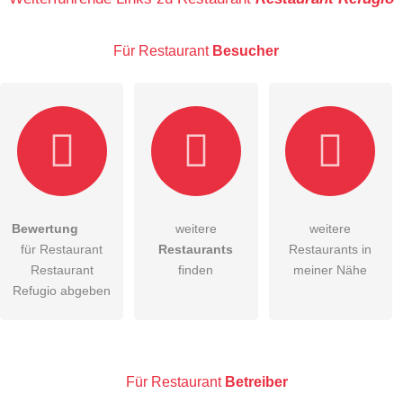
Für Restaurant
Besucher
E-Mail-Adresse (wird nicht veröffentlicht)
Bewertung
weitere
weitere
Hiermit akzeptiere ich die
AGB
.
für Restaurant
Restaurants
Restaurants in
Restaurant
finden
meiner Nähe
Die
Datenschutzerklärung
habe ich zur Kenntnis genommen.
Refugio abgeben
öffentliche Frage stellen
Abbrechen
Hinweis:
Bitte beachten Sie, öffentliche Fragen sind
für alle
Besucher sichtbar
.
Für Restaurant
Betreiber
Klicken Sie hier um eine
individuelle Frage
an den