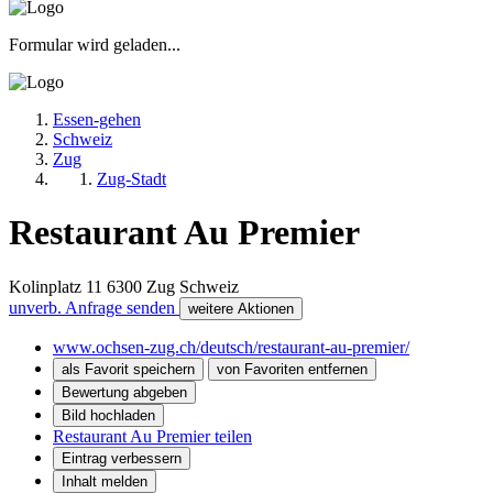
Formular wird geladen...
Essen-gehen
Schweiz
Zug
Zug-Stadt
Restaurant Au Premier
Kolinplatz 11
6300
Zug
Schweiz
unverb. Anfrage senden
weitere Aktionen
www.ochsen-zug.ch/deutsch/restaurant-au-premier/
als Favorit speichern
von Favoriten entfernen
Bewertung abgeben
Bild hochladen
Restaurant Au Premier teilen
Eintrag verbessern
Inhalt melden