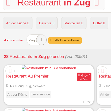
Restaurant
in Zug
Art der Küche
Gerichte
Mahlzeiten
Buffet
Hunde erlaubt
Kapazität
Sitzplätze im Freien
Aktive
Filter:
Zug
alle Filter entfernen
28
Restaurants
in Zug
gefunden
(von 20901)
Restaurant Au Premier
Resta
4 Bew.
6300 Zug, Zug, Schweiz
6302 
Lieferservice
Art der Küche
Art der
22