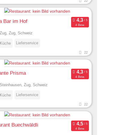
22
a Bar im Hof
4 Bew.
Zug, Zug, Schweiz
Lieferservice
 Küche
22
ante Prisma
4 Bew.
Steinhausen, Zug, Schweiz
Lieferservice
 Küche
22
rant Buechwäldli
4 Bew.