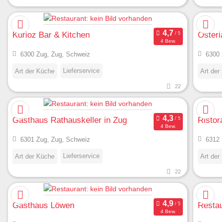
Kurioz Bar & Kitchen
Osteri
4 Bew.
6300 Zug, Zug, Schweiz
6300 
Lieferservice
Art der Küche
Art der
22
Gasthaus Rathauskeller in Zug
Ristor
4 Bew.
6301 Zug, Zug, Schweiz
6312 
Lieferservice
Art der Küche
Art der
22
Gasthaus Löwen
Restau
4 Bew.