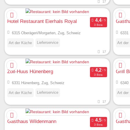
17
Hotel Restaurant Eierhals Royal
Gasth
3 Bew.
6315 Oberägeri/Morgarten, Zug, Schweiz
6331 
Lieferservice
Art der Küche
Art der
17
Zoll-Huus Hünenberg
Grill B
3 Bew.
6331 Hünenberg, Zug, Schweiz
6340 
Lieferservice
Art der Küche
Art der
17
Gasthaus Wildenmann
Gasth
3 Bew.