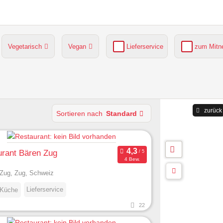
Vegetarisch
Vegan
Lieferservice
zum Mit
grüner Gastgarten
Parkplätze verfügbar
zurück
Sortieren nach
Standard
urant Bären Zug
4 Bew.
Zug, Zug, Schweiz
Lieferservice
 Küche
22