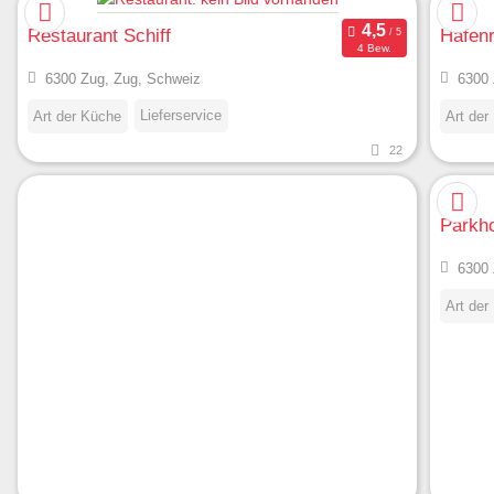
Restaurant Schiff
Hafenr
4 Bew.
6300 Zug, Zug, Schweiz
6300 
Lieferservice
Art der Küche
Art der
22
Parkho
6300 
Art der