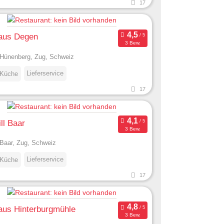
17
aus Degen
3 Bew.
Hünenberg, Zug, Schweiz
Lieferservice
 Küche
17
ill Baar
3 Bew.
Baar, Zug, Schweiz
Lieferservice
 Küche
17
aus Hinterburgmühle
3 Bew.